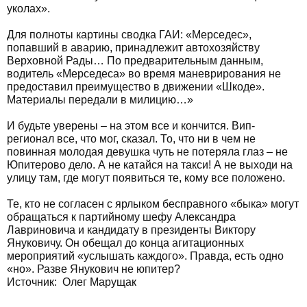
уколах».
Для полноты картины сводка ГАИ: «Мерседес»,
попавший в аварию, принадлежит автохозяйству
Верховной Рады… По предварительным данным,
водитель «Мерседеса» во время маневрирования не
предоставил преимущество в движении «Шкоде».
Материалы передали в милицию…»
И будьте уверены – на этом все и кончится. Вип-
регионал все, что мог, сказал. То, что ни в чем не
повинная молодая девушка чуть не потеряла глаз – не
Юпитерово дело. А не катайся на такси! А не выходи на
улицу там, где могут появиться те, кому все положено.
Те, кто не согласен с ярлыком бесправного «быка» могут
обращаться к партийному шефу Александра
Лавриновича и кандидату в президенты Виктору
Януковичу. Он обещал до конца агитационных
мероприятий «услышать каждого». Правда, есть одно
«но». Разве Янукович не юпитер?
Источник: Олег Марущак