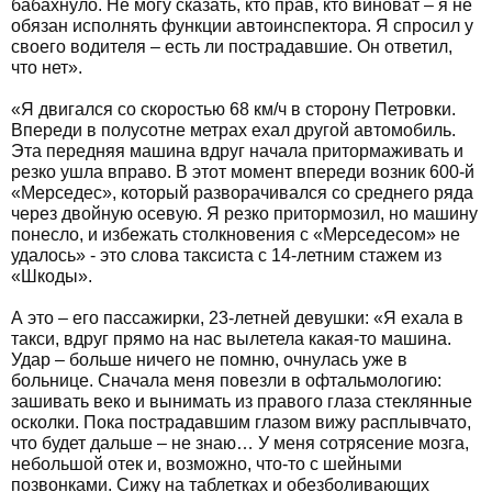
бабахнуло. Не могу сказать, кто прав, кто виноват – я не
обязан исполнять функции автоинспектора. Я спросил у
своего водителя – есть ли пострадавшие. Он ответил,
что нет».
«Я двигался со скоростью 68 км/ч в сторону Петровки.
Впереди в полусотне метрах ехал другой автомобиль.
Эта передняя машина вдруг начала притормаживать и
резко ушла вправо. В этот момент впереди возник 600-й
«Мерседес», который разворачивался со среднего ряда
через двойную осевую. Я резко притормозил, но машину
понесло, и избежать столкновения с «Мерседесом» не
удалось» - это слова таксиста с 14-летним стажем из
«Шкоды».
А это – его пассажирки, 23-летней девушки: «Я ехала в
такси, вдруг прямо на нас вылетела какая-то машина.
Удар – больше ничего не помню, очнулась уже в
больнице. Сначала меня повезли в офтальмологию:
зашивать веко и вынимать из правого глаза стеклянные
осколки. Пока пострадавшим глазом вижу расплывчато,
что будет дальше – не знаю… У меня сотрясение мозга,
небольшой отек и, возможно, что-то с шейными
позвонками. Сижу на таблетках и обезболивающих