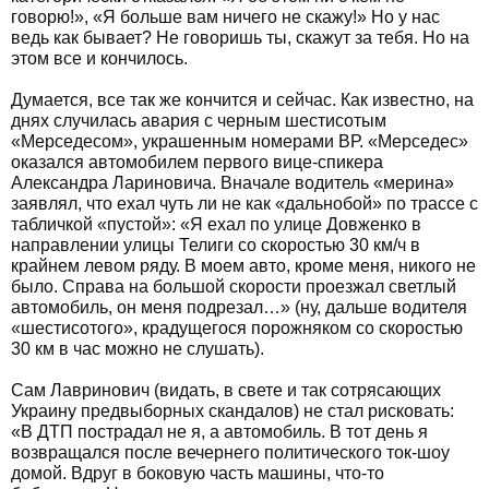
говорю!», «Я больше вам ничего не скажу!» Но у нас
ведь как бывает? Не говоришь ты, скажут за тебя. Но на
этом все и кончилось.
Думается, все так же кончится и сейчас. Как известно, на
днях случилась авария с черным шестисотым
«Мерседесом», украшенным номерами ВР. «Мерседес»
оказался автомобилем первого вице-спикера
Александра Лариновича. Вначале водитель «мерина»
заявлял, что ехал чуть ли не как «дальнобой» по трассе с
табличкой «пустой»: «Я ехал по улице Довженко в
направлении улицы Телиги со скоростью 30 км/ч в
крайнем левом ряду. В моем авто, кроме меня, никого не
было. Справа на большой скорости проезжал светлый
автомобиль, он меня подрезал…» (ну, дальше водителя
«шестисотого», крадущегося порожняком со скоростью
30 км в час можно не слушать).
Сам Лавринович (видать, в свете и так сотрясающих
Украину предвыборных скандалов) не стал рисковать:
«В ДТП пострадал не я, а автомобиль. В тот день я
возвращался после вечернего политического ток-шоу
домой. Вдруг в боковую часть машины, что-то