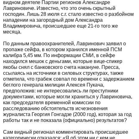
видном деятеле Партии регионов Александре
Лавриновиче. Известно, что это очень скрытный
господин. Лишь 28 июля с.г. стало известно о разбойном
нападении на загородный дом Александра
Владимировича, происшедшее еще 21-го того же
месяца.
По данным правоохранителей, Лавринович заявил о
пропаже сейфа, в котором хранился именной ПСМ
калибра 5,45 мм. По информации СМИ, в сейфе
находился мешок с деньгами, которые вице-спикер
якобы снял с банковского счета накануне. Пресса,
ссылаясь на источники в силовых структурах, также
отметила, что грабеж совпал по времени с задержанием
беглого генерала милиции Алексея Пукача,
предположив: не интересовались ли преступники
документами, которые могли храниться у Лавриновича,
как председателя временной комиссии по
расследованию обстоятельств исчезновения
журналиста Георгия Гонгадзе (2000 год), которая за год
работы так и не показала (официально) результатов?
Сам видный регионал комментировать происшедшее
категорически отказался: «Я об этом ни с кем не