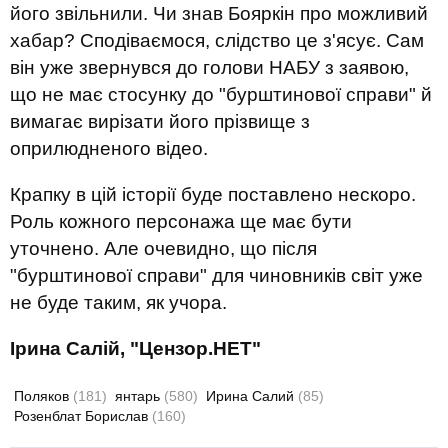
його звільнили. Чи знав Бояркін про можливий
хабар? Сподіваємося, слідство це з'ясує. Сам
він уже звернувся до голови НАБУ з заявою,
що не має стосунку до "бурштинової справи" й
вимагає вирізати його прізвище з
оприлюдненого відео.
Крапку в цій історії буде поставлено нескоро.
Роль кожного персонажа ще має бути
уточнено. Але очевидно, що після
"бурштинової справи" для чиновників світ уже
не буде таким, як учора.
Ірина Салій, "Цензор.НЕТ"
Поляков
(181)
янтарь
(580)
Ирина Салий
(85)
Розенблат Борислав
(160)