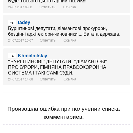
Буде з всього цього гарний ПШИК!!!
Ответить
Ссылка
24.07.2017 09:11
tadey
+5
Бурштинові депутати, діамантові прокурори,
безцінні архітектори-чиновники.... Багата держава.
Ответить
Ссылка
24.07.2017 10:07
Khmelnitskiy
+4
"
БУРШТИНОВІ
"
ДЕПУТАТИ,
"
ДІАМАНТОВІ
"
ПРОКУРОРИ, ГІМНЯНА ПРАВООХОРОННА
СИСТЕМА І ТАКІ САМІ СУДИ.
Ответить
Ссылка
24.07.2017 14:08
Произошла ошибка при получении списка
комментариев.