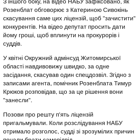
З іншого боку, на відео НАБУ зафіксовано, як
Розенблат обговорює з Катериною Сивокінь
скасування саме цих ліцензій, щоб "зачистити"
конкурентів. На відео депутат просить дати
йому гроші, щоб вплинути на прокурорів і
суддів.
У квітні Окружний адмінсуд Житомирської
області навдивовижу швидко, за одне
засідання, скасував один спецдозвіл. Згідно з
записами агента, помічник Розенблата Тимур
Крюков розповідав, що за це рішення вони
"занесли".
Позови про решту п'ять ліцензій
пригальмували. Коли розслідування НАБУ
отримало розголос, судді зі зрозумілих причин
почали брати самовідвід.