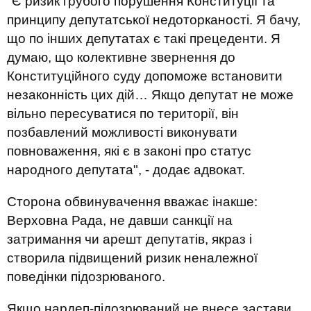
"Є ризик грубого порушення Конституції та
принципу депутатської недоторканості. Я бачу,
що по інших депутатах є такі прецеденти. Я
думаю, що колективне звернення до
Конституційного суду допоможе встановити
незаконність цих дій… Якщо депутат не може
вільно пересуватися по території, він
позбавлений можливості виконувати
повноваження, які є в законі про статус
народного депутата", - додає адвокат.
Сторона обвинувачення вважає інакше:
Верховна Рада, не давши санкції на
затримання чи арешт депутатів, якраз і
створила підвищений ризик неналежної
поведінки підозрюваного.
Якщо нардеп-підозрюваний не внесе застави