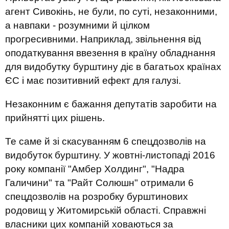
агент Сивокінь, не були, по суті, незаконними,
а навпаки - розумними й цілком
прогресивними.
Наприклад, звільнення від
оподаткування ввезення в країну обладнання
для видобутку бурштину діє в багатьох країнах
ЄС і має позитивний ефект для галузі.
Незаконним є бажання депутатів заробити на
прийнятті цих рішень.
Те саме й зі скасуванням 6 спецдозволів на
видобуток бурштину. У жовтні-листопаді 2016
року компанії "Амбер Холдинг", "Надра
Галичини" та "Райт Солюшн" отримали 6
спецдозволів на розробку бурштинових
родовищ у Житомирській області. Справжні
власники цих компаній ховаються за