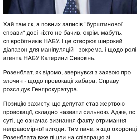
Хай там як, а повних записів "бурштинової
справи" досі ніхто не бачив, окрім, мабуть,
співробітників НАБУ. І це створює широкий
діапазон для маніпуляцій - зокрема, і щодо ролі
агента НАБУ Катерини Сивокінь.
Розенблат, як відомо, звернувся з заявою про
злочин - щодо провокації хабара. Справу
розслідує Генпрокуратура.
Позицію захисту, що депутат став жертвою
провокації, складно назвати сильною. Адже, по
суті, це означає визнання факту отримання
неправомірної вигоди. Тим паче, якщо охоронці
Розенблата вже пішли на співпрацю зі