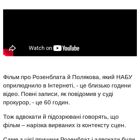
Фільм про Розенблата й Полякова, який НАБУ
оприлюднило в Інтернеті, - це близько години
відео. Повні записи, як повідомив у суді
прокурор, - це 60 годин.
Тож адвокати й підозрювані говорять, що
фільм – нарізка вирваних із контексту сцен.
Саме з цієї причини Розенблат і адвокати були