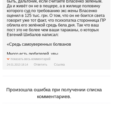
быть, дальтоник, если считаете Власенко зелёным.
Да и живёт он не в пещере, а в жилище половину
которого суд по требованию экс-жены Власенко
оценил в 125 тыс. грн. О том, что он не боится света
говорит уже тот факт, что психопатка сторонница ПР
облила его зелёнкой средь бела дня. Так что ваш
пост это не более чем ваши тараканы, о которых
Евгений Шибалов написал:
«Средь самоуверенных болванов
Много есть любителей, увы,
показать весь комментарий
Выпасать прилюдно тараканов
Ответить
Ссылка
24.01.2013 18:14
Из своей дырявой головы».
Произошла ошибка при получении списка
комментариев.