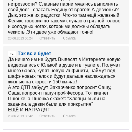
нетрезвости? Славные парни мчались выполнять
свой долг - спасать Родину от врагов! А девчонки?
Дык, это же их радистки! Что-то там ещё железный
Феликс говорил по такому случаю о грязной голове
и холодных ногах, которыми должны обладать
чекисты.Эти двое уже обладают точно!
Ответить
Ссылка
23.06.2013 06:24
Так вс и будет
+2
Да ничего им не будет. Вывесят в Интернете новую
видеозапись с Юлькой в душе и в туалете. Получат
много бабла, купят новую Инфинити, наймут под
шафэ новых телок и будут дальше наслаждаться
жизнью на скорости 150 км-час!
А это ДТП забудут. Захарченко попросит Сашу,
Саша попросит папу-проФФесора. Тот кивнет
Пшонке, а Пшонка скажет: "Хлопцы были на
задании, а девки были для прикрытия"
ЕЩЁ И НАГРАДЯТ!
Ответить
Ссылка
23.06.2013 08:42