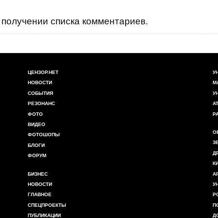
получении списка комментариев.
ЦЕНЗОР.НЕТ
У
НОВОСТИ
М
СОБЫТИЯ
У
РЕЗОНАНС
А
ФОТО
Р
ВИДЕО
О
ФОТОШОПЫ
З
БЛОГИ
Д
ФОРУМ
К
БИЗНЕС
А
НОВОСТИ
У
ГЛАВНОЕ
Р
СПЕЦПРОЕКТЫ
П
ПУБЛИКАЦИИ
Д