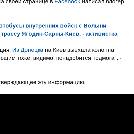
 на своей странице в
Facebook
написал блогер
втобусы внутренних войск с Волыни
трассу Ягодин-Сарны-Киев, - активистка
ация.
Из Донецка
на Киев выехала колонна
щим тоже, видимо, понадобится подмога", -
дтверждающее эту информацию.