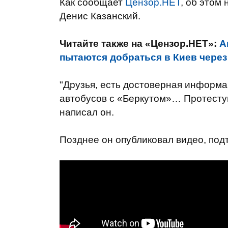
Как сообщает
Цензор.НЕТ
, об этом
Денис Казанский.
Читайте также на «Цензор.НЕТ»:
А
пытаются добраться в Киев через 
"Друзья, есть достоверная информ
автобусов с «Беркутом»… Протестую
написал он.
Позднее он опубликовал видео, по