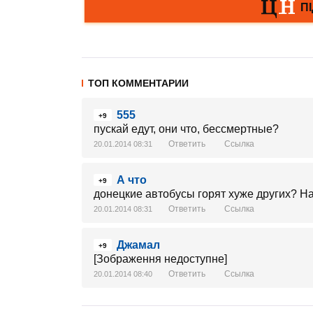
ТОП КОММЕНТАРИИ
555
+9
пускай едут, они что, бессмертные?
Ответить
Ссылка
20.01.2014 08:31
А что
+9
донецкие автобусы горят хуже других? На
Ответить
Ссылка
20.01.2014 08:31
Джамал
+9
[Зображення недоступне]
Ответить
Ссылка
20.01.2014 08:40