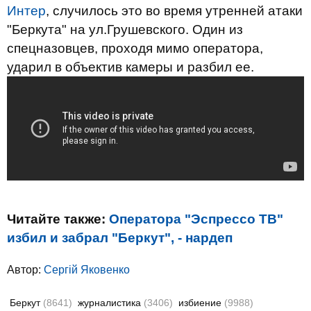
Интер
, случилось это во время утренней атаки
"Беркута" на ул.Грушевского. Один из
спецназовцев, проходя мимо оператора,
ударил в объектив камеры и разбил ее.
Читайте также:
Оператора "Эспрессо ТВ"
избил и забрал "Беркут", - нардеп
Автор:
Сергій Яковенко
Беркут
(8641)
журналистика
(3406)
избиение
(9988)