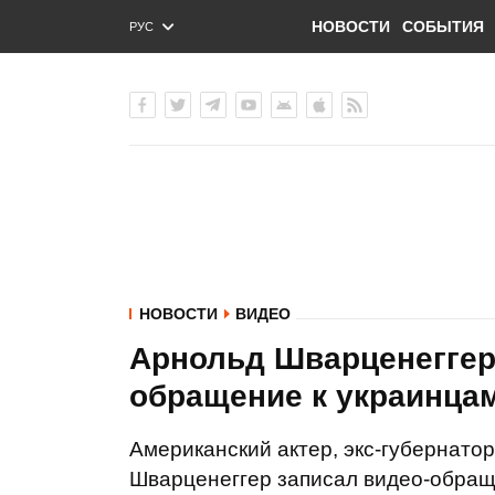
НОВОСТИ
СОБЫТИЯ
РУС
ENG
УКР
НОВОСТИ
ВИДЕО
Арнольд Шварценеггер
обращение к украинца
Американский актер, экс-губернато
Шварценеггер записал видео-обращ