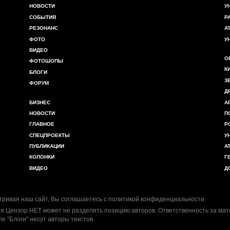
НОВОСТИ
У
СОБЫТИЯ
Р
РЕЗОНАНС
А
ФОТО
У
ВИДЕО
О
ФОТОШОПЫ
К
БЛОГИ
З
ФОРУМ
Д
БИЗНЕС
А
НОВОСТИ
П
ГЛАВНОЕ
Р
СПЕЦПРОЕКТЫ
У
ПУБЛИКАЦИИ
А
КОЛОНКИ
Г
ВИДЕО
Д
ривая наш сайт, Вы соглашаетесь с
политикой конфиденциальности
.
я Цензор.НЕТ может не разделять позицию авторов. Ответственность за ма
ле "Блоги" несут авторы текстов.