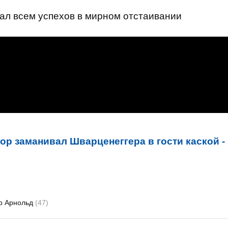
лал всем успехов в мирном отстаивании
ор заманивал Шварценеггера в гости каской -
р Арнольд
(47)