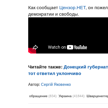
Как сообщает
Цензор.НЕТ
, он поже
демократии и свободы.
Читайте также:
Донецкий губернат
тот ответил уклончиво
Автор:
Сергій Яковенко
обращение
(834)
Украина
(41844)
Шварценегге