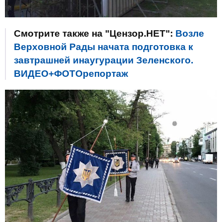
Смотрите также на "Цензор.НЕТ":
Возле
Верховной Рады начата подготовка к
завтрашней инаугурации Зеленского.
ВИДЕО+ФОТОрепортаж