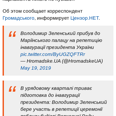
Об этом сообщает корреспондент
Громадського
, информирует
Цензор.НЕТ
.
Володимир Зеленський прибув до
Маріїнського палацу на репетицію
інавгурації президента України
pic.twitter.com/ByUGZQFTRr
— Hromadske.UA (@HromadskeUA)
May 19, 2019
В урядовому кварталі триває
підготовка до інавгурації
президента: Володимир Зеленський
бере участь в репетиції церемонії