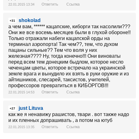
Ответить
Ссылка
22.01.2015 13:34
shokolad
+31
а чем вам, ****** кацапские, киборги так насолили???
Они же все восемь месяцев были в глухой обороне!!
Только отражали набеги кацапской орды на
терминал аэропорта! Так чем??, тем, что духом
пацаны сильные?? Тем что воля у них
железная???? Ну, тогда конечно!!! Они виноваты
перед всем тем донецким быдлом, которое несло
чеченцам цветы, которое встречало на украинской
земле врага и вынудило их взять в руки оружие и из
айтишников, слесарей, таксистов, учителей,
профессоров превратиться в КИБОРГОВ!!!
Ответить
Ссылка
22.01.2015 14:53
just Lituva
+27
как же я ненавижу рашистов, твари . вот также надо
и их пленных допрашивать , а потом на ютуб
Ответить
Ссылка
22.01.2015 13:35