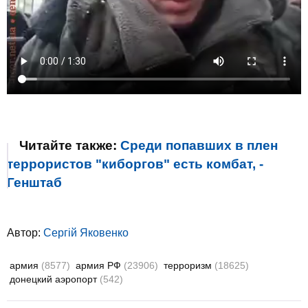
Читайте также:
Среди попавших в плен
террористов "киборгов" есть комбат, -
Генштаб
Автор:
Сергій Яковенко
армия
(8577)
армия РФ
(23906)
терроризм
(18625)
донецкий аэропорт
(542)