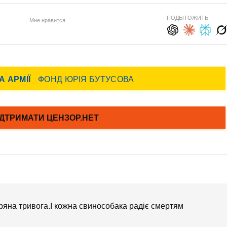
ПОДЫТОЖИТЬ:
Мне нравится
ітряна тривога.І кожна свинособака радіє смертям