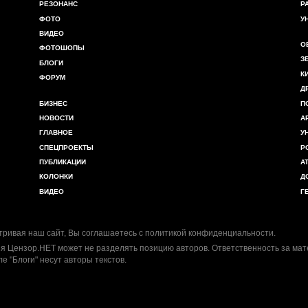
РЕЗОНАНС
Р
ФОТО
У
ВИДЕО
О
ФОТОШОПЫ
З
БЛОГИ
К
ФОРУМ
Д
БИЗНЕС
П
НОВОСТИ
А
ГЛАВНОЕ
У
СПЕЦПРОЕКТЫ
Р
ПУБЛИКАЦИИ
А
КОЛОНКИ
Д
ВИДЕО
Г
ривая наш сайт, Вы соглашаетесь с
политикой конфиденциальности
.
я Цензор.НЕТ может не разделять позицию авторов. Ответственность за ма
ле "Блоги" несут авторы текстов.