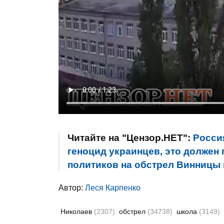
Читайте на "Цензор.НЕТ":
Россия
геноцид украинцев, это должен 
политиков на обстрел Винницы
Автор:
Леся Карпенко
Николаев
(2307)
обстрел
(34738)
школа
(3149)