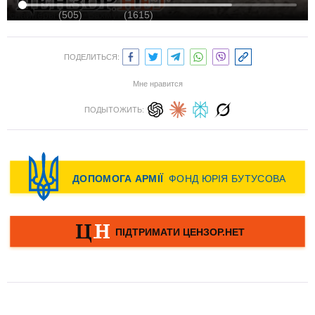
снайперы
(505)
Бахмут
(1615)
ПОДЕЛИТЬСЯ:
Мне нравится
ПОДЫТОЖИТЬ: