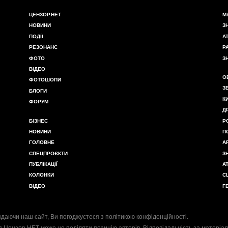
ЦЕНЗОР.НЕТ
М
НОВИНИ
З
ПОДІЇ
А
РЕЗОНАНС
Р
ФОТО
З
ВІДЕО
О
ФОТОШОПИ
З
БЛОГИ
К
ФОРУМ
Д
БІЗНЕС
Р
НОВИНИ
П
ГОЛОВНЕ
А
СПЕЦПРОЄКТИ
З
ПУБЛІКАЦІЇ
А
КОЛОНКИ
С
ВІДЕО
Г
даючи наш сайт, Ви погоджуєтеся з
політикою конфіденційності
.