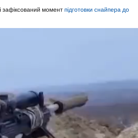
сі зафіксований момент
підготовки снайпера до