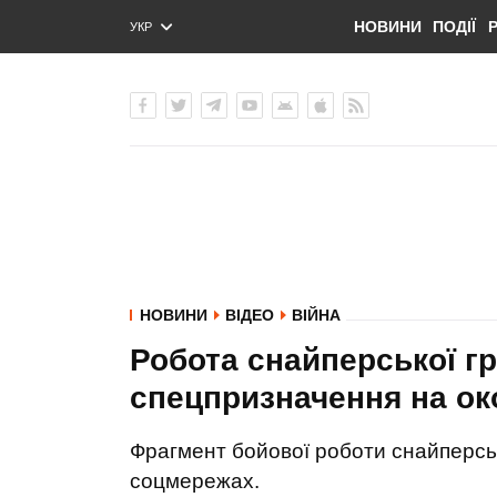
НОВИНИ
ПОДІЇ
УКР
ENG
РУС
НОВИНИ
ВІДЕО
ВІЙНА
Робота снайперської гр
спецпризначення на ок
Фрагмент бойової роботи снайперськ
соцмережах.