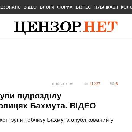
РЕЗОНАНС
ВІДЕО
БЛОГИ
ФОРУМ
БІЗНЕС
ПУБЛІКАЦІЇ
КОЛ
11 237
6
16.01.23 09:39
упи підрозділу
олицях Бахмута. ВIДЕО
ої групи поблизу Бахмута опублікований у