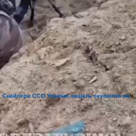
:
Снайпери ССО України нищать окупантів на