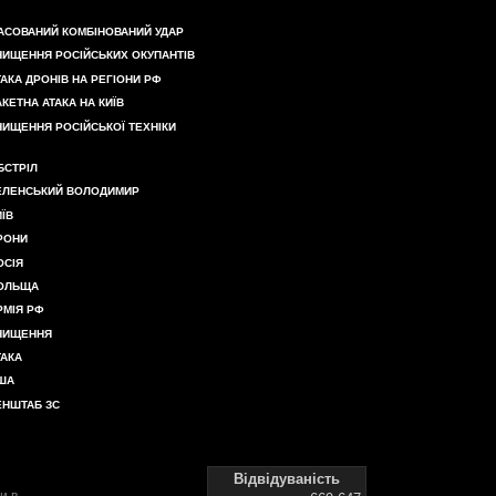
АСОВАНИЙ КОМБІНОВАНИЙ УДАР
НИЩЕННЯ РОСІЙСЬКИХ ОКУПАНТІВ
ТАКА ДРОНІВ НА РЕГІОНИ РФ
АКЕТНА АТАКА НА КИЇВ
НИЩЕННЯ РОСІЙСЬКОЇ ТЕХНІКИ
БСТРІЛ
ЕЛЕНСЬКИЙ ВОЛОДИМИР
ИЇВ
РОНИ
ОСІЯ
ОЛЬЩА
РМІЯ РФ
НИЩЕННЯ
ТАКА
ША
ЕНШТАБ ЗС
Відвідуваність