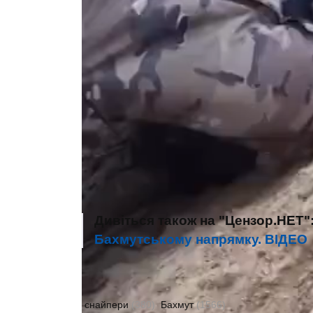
Дивіться також на "Цензор.НЕТ"
Бахмутському напрямку. ВIДЕО
Автор:
Сергій Яковенко
снайпери
(380)
Бахмут
(1566)