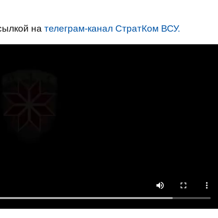
.
сылкой на
телеграм-канал СтратКом ВСУ.