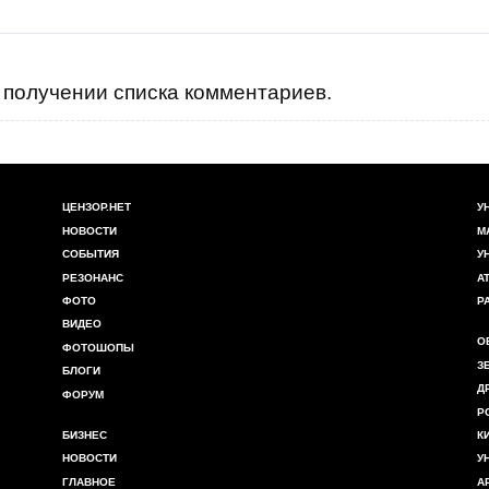
получении списка комментариев.
ЦЕНЗОР.НЕТ
У
НОВОСТИ
М
СОБЫТИЯ
У
РЕЗОНАНС
А
ФОТО
Р
ВИДЕО
О
ФОТОШОПЫ
З
БЛОГИ
Д
ФОРУМ
Р
БИЗНЕС
К
НОВОСТИ
У
ГЛАВНОЕ
А