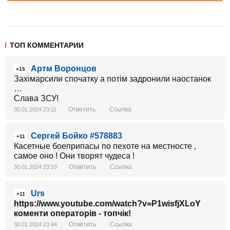
ТОП КОММЕНТАРИИ
Артм Воронцов
+15
Захімарсили спочатку а потім задронили наостанок
…
Слава ЗСУ!
Ответить
Ссылка
30.01.2024 23:11
Сергей Бойко #578883
+11
Касетные боеприпасы по пехоте на местносте ,
самое оно ! Они творят чудеса !
Ответить
Ссылка
30.01.2024 23:10
Urs
+11
https://www.youtube.com/watch?v=P1wisfjXLoY
коменти операторів - топчік!
Ответить
Ссылка
30.01.2024 23:44