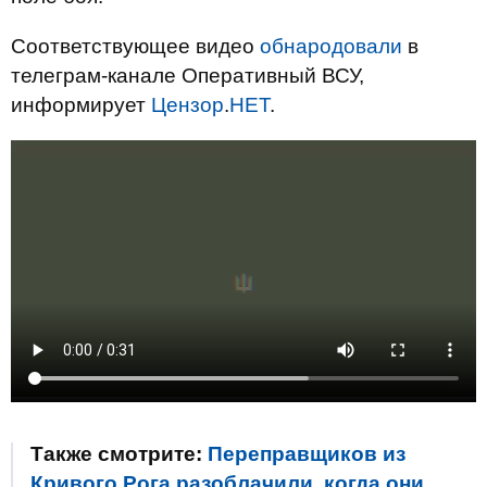
Соответствующее видео
обнародовали
в
телеграм-канале Оперативный ВСУ,
информирует
Цензор
.
НЕТ
.
Также смотрите:
Переправщиков из
Кривого Рога разоблачили, когда они