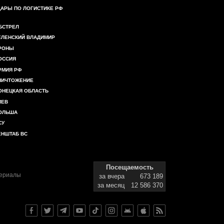
ДАРЫ ПО ЛОГИСТИКЕ РФ
БСТРЕЛ
ЕЛЕНСКИЙ ВЛАДИМИР
РОНЫ
ОССИЯ
РМИЯ РФ
НИЧТОЖЕНИЕ
ОНЕЦКАЯ ОБЛАСТЬ
ИЕВ
ОЛЬША
СУ
ЕНШТАБ ВС
Посещаемость
териалы
за вчера
673 189
за месяц
12 586 370