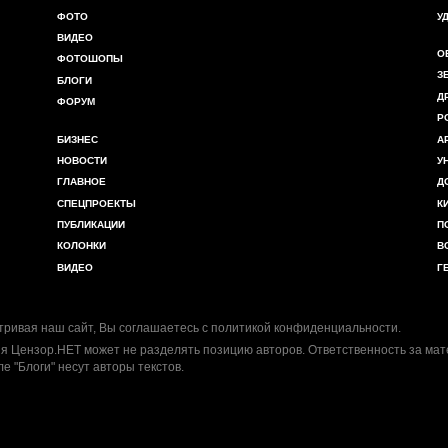
ФОТО
У
ВИДЕО
О
ФОТОШОПЫ
З
БЛОГИ
Д
ФОРУМ
Р
БИЗНЕС
А
НОВОСТИ
У
ГЛАВНОЕ
Д
СПЕЦПРОЕКТЫ
К
ПУБЛИКАЦИИ
П
КОЛОНКИ
В
ВИДЕО
Г
ривая наш сайт, Вы соглашаетесь с
политикой конфиденциальности
.
я Цензор.НЕТ может не разделять позицию авторов. Ответственность за ма
ле "Блоги" несут авторы текстов.