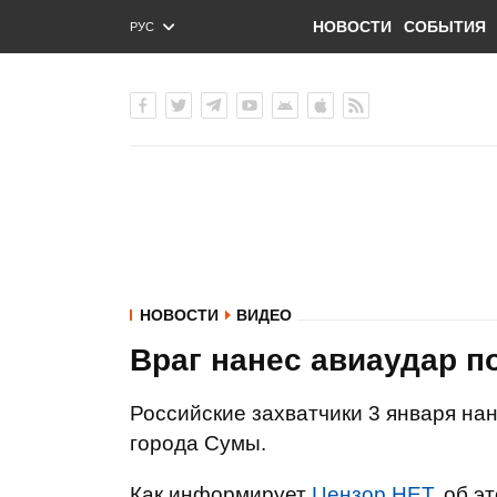
НОВОСТИ
СОБЫТИЯ
РУС
ENG
УКР
НОВОСТИ
ВИДЕО
Враг нанес авиаудар п
Российские захватчики 3 января на
города Сумы.
Как информирует
Цензор.НЕТ
, об э