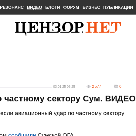
РЕЗОНАНС
ВИДЕО
БЛОГИ
ФОРУМ
БИЗНЕС
ПУБЛИКАЦИИ
2 577
0
03.01.25 08:25
о частному сектору Сум. ВИДЕО
несли авиационный удар по частному сектору
том
сообщили
Сумской ОГА.