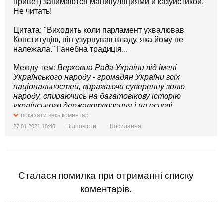
привет) занимаются манипуляциями и казуистикой.
Не читать!
Цитата: "Виходить коли парламент ухвалював
Конституцію, він узурпував владу, яка йому не
належала." Ганебна традиція...
Между тем:
Верховна Рада України від імені
Українського народу - громадян України всіх
національностей, виражаючи суверенну волю
народу, спираючись на багатовікову історію
українського державотворення і на основі
здійсненого українською нацією, усім Українським
показати весь коментар
народом права на самовизначення, дбаючи про
Відповісти
Посилання
27.01.2021 10:40
забезпечення прав і свобод людини та гідних умов
її життя, піклуючись про зміцнення громадянської
злагоди на землі України та підтверджуючи
європейську ідентичність Українського народу і
незворотність європейського та
Сталася помилка при отриманні списку
євроатлантичного курсу України, прагнучи
коментарів.
розвивати і зміцнювати демократичну, соціальну,
правову державу, усвідомлюючи відповідальність
перед Богом, власною совістю, попередніми,
нинішнім та прийдешніми поколіннями, керуючись