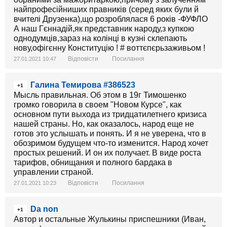
найпрофесійниших правників (серед яких були й
вчителі Друзенка),що розроблялася 6 років -ФУФЛО
А наш Гєннадій,як представник народу,з купкою
однодумців,зараз на колінці в кузні склепають
нову,офігєнну Конституцію ! # воттєпєрьзаживьом !
Відповісти
Посилання
27.01.2021 10:47
Галина Темирова #386523
+1
Мысль правильная. Об этом в 19г Тимошенко
громко говорила в своем "Новом Курсе", как
основном пути выхода из тридцатилетнего кризиса
нашей страны. Но, как оказалось, народ еще не
готов это услышать и понять. И я не уверена, что в
обозримом будущем что-то изменится. Народ хочет
простых решений. И он их получает. В виде роста
тарифов, обнищания и полного бардака в
управлении страной.
Відповісти
Посилання
27.01.2021 10:23
Da non
+1
Автор и остальные Жулькины приспешники (Иван,