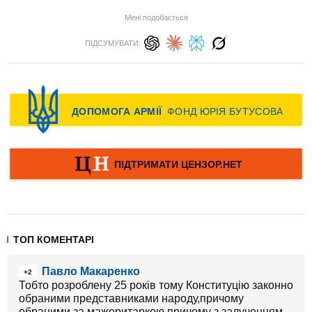
Мені подобається
ПІДСУМУВАТИ:
ТОП КОМЕНТАРІ
Павло Макаренко
+2
Тобто розроблену 25 років тому Конституцію законно
обраними представниками народу,причому
обраними за мажоритаркою,причому з залученням