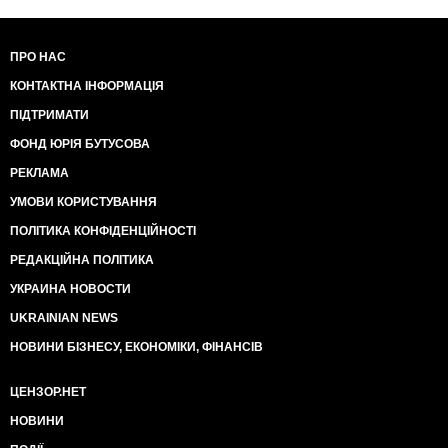
Актом проголошення незалежності України від 24
серпня 1991 року, схваленим 1 грудня 1991 року
всенародним голосуванням, приймає цю
ПРО НАС
Конституцію - Основний Закон України. (Вікіпедія)
КОНТАКТНА ІНФОРМАЦІЯ
ПІДТРИМАТИ
И во многих других текстах автора из верных
предпосылок следуют довольно мутные выводы.
ФОНД ЮРІЯ БУТУСОВА
Консерва, казачок засланный или просто полезный
РЕКЛАМА
идиот? Х.З.
УМОВИ КОРИСТУВАННЯ
ПОЛІТИКА КОНФІДЕНЦІЙНОСТІ
РЕДАКЦІЙНА ПОЛІТИКА
УКРАИНА НОВОСТИ
UKRAINIAN NEWS
НОВИНИ БІЗНЕСУ, ЕКОНОМІКИ, ФІНАНСІВ
ЦЕНЗОР.НЕТ
НОВИНИ