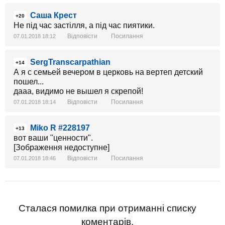
Саша Крест
+20
Не під час застілля, а під час пиятики.
Відповісти
Посилання
07.01.2018 18:12
SergTranscarpathian
+14
А я с семьей вечером в церковь на вертеп детский
пошел...
дааа, видимо не вышел я скрепой!
Відповісти
Посилання
07.01.2018 18:14
Miko R #228197
+13
вот ваши "ценности".
[Зображення недоступне]
Відповісти
Посилання
07.01.2018 18:46
Сталася помилка при отриманні списку
коментарів.