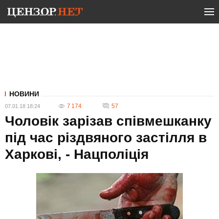
НОВИНИ
7 174
57
07.01.18 18:24
Чоловік зарізав співмешканку
під час різдвяного застілля в
Харкові, - Нацполіція