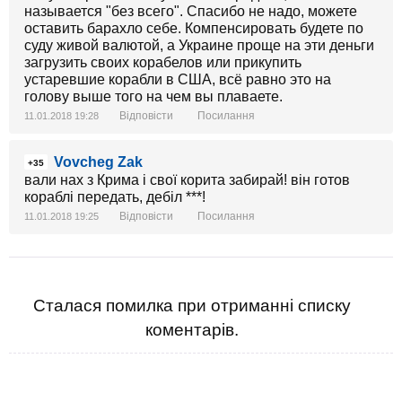
называется "без всего". Спасибо не надо, можете
оставить барахло себе. Компенсировать будете по
суду живой валютой, а Украине проще на эти деньги
загрузить своих корабелов или прикупить
устаревшие корабли в США, всё равно это на
голову выше того на чем вы плаваете.
Відповісти
Посилання
11.01.2018 19:28
Vovcheg Zak
+35
вали нах з Крима і свої корита забирай! він готов
кораблі передать, дебіл ***!
Відповісти
Посилання
11.01.2018 19:25
Сталася помилка при отриманні списку
коментарів.