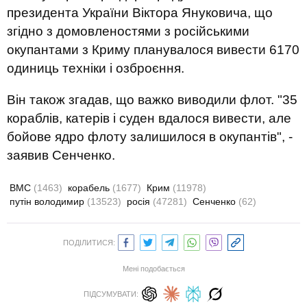
президента України Віктора Януковича, що
згідно з домовленостями з російськими
окупантами з Криму планувалося вивести 6170
одиниць техніки і озброєння.
Він також згадав, що важко виводили флот. "35
кораблів, катерів і суден вдалося вивести, але
бойове ядро флоту залишилося в окупантів", -
заявив Сенченко.
ВМС
(1463)
корабель
(1677)
Крим
(11978)
путін володимир
(13523)
росія
(47281)
Сенченко
(62)
ПОДІЛИТИСЯ:
Мені подобається
ПІДСУМУВАТИ: