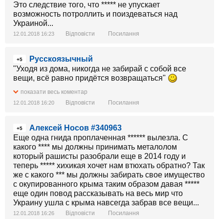
Это следствие того, что ***** не упускает
возможность потроллить и поиздеваться над
Украиной...
Відповісти
Посилання
12.01.2018 16:23
Русскоязычный
+5
"Уходя из дома, никогда не забирай с собой все
вещи, всё равно придётся возвращаться"
показати весь коментар
Відповісти
Посилання
12.01.2018 16:20
Алексей Носов #340963
+5
Еще одна гнида проплаченная ****** вылезла. С
какого **** мы должны принимать металолом
который рашисты разобрали еще в 2014 году и
теперь ***** хихикая хочет нам втюхать обратно? Так
же с какого *** мы должны забирать свое имущество
с окупированного крыма таким образом давая *****
еще один повод рассказывать на весь мир что
Украину ушла с крыма навсегда забрав все вещи...
Відповісти
Посилання
12.01.2018 16:26