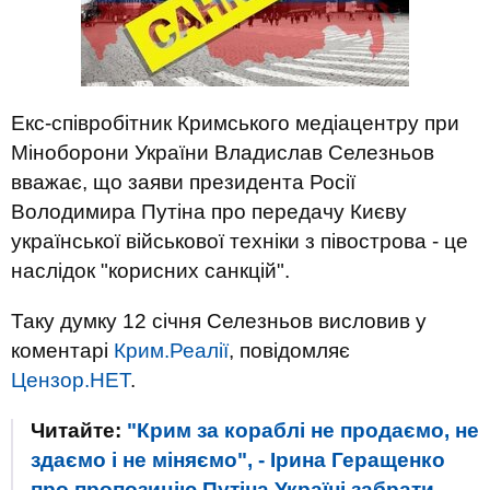
Екс-співробітник Кримського медіацентру при
Міноборони України Владислав Селезньов
вважає, що заяви президента Росії
Володимира Путіна про передачу Києву
української військової техніки з півострова - це
наслідок "корисних санкцій".
Таку думку 12 січня Селезньов висловив у
коментарі
Крим.Реалії
, повідомляє
Цензор.НЕТ
.
Читайте:
"Крим за кораблі не продаємо, не
здаємо і не міняємо", - Ірина Геращенко
про пропозицію Путіна Україні забрати