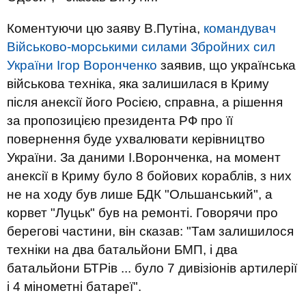
Коментуючи цю заяву В.Путіна,
командувач
Військово-морськими силами Збройних сил
України Ігор Воронченко
заявив, що українська
військова техніка, яка залишилася в Криму
після анексії його Росією, справна, а рішення
за пропозицією президента РФ про її
повернення буде ухвалювати керівництво
України. За даними І.Воронченка, на момент
анексії в Криму було 8 бойових кораблів, з них
не на ходу був лише БДК "Ольшанський", а
корвет "Луцьк" був на ремонті. Говорячи про
берегові частини, він сказав: "Там залишилося
техніки на два батальйони БМП, і два
батальйони БТРів ... було 7 дивізіонів артилерії
і 4 мінометні батареї".