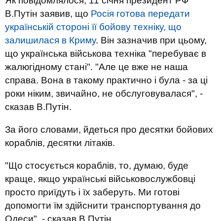
Як повідомлялося, 11 січня президент РФ
В.Путін заявив, що
Росія готова передати
українській стороні її бойову техніку, що
залишилася в Криму
. Він зазначив при цьому,
що українська військова техніка "перебуває в
жалюгідному стані". "Але це вже не наша
справа. Вона в такому практично і була - за ці
роки ніким, звичайно, не обслуговувалася", -
сказав В.Путін.
За його словами, йдеться про десятки бойових
кораблів, десятки літаків.
"Що стосується кораблів, то, думаю, буде
краще, якщо українські військовослужбовці
просто приїдуть і їх заберуть. Ми готові
допомогти їм здійснити транспортування до
Одеси", - сказав В.Путін.