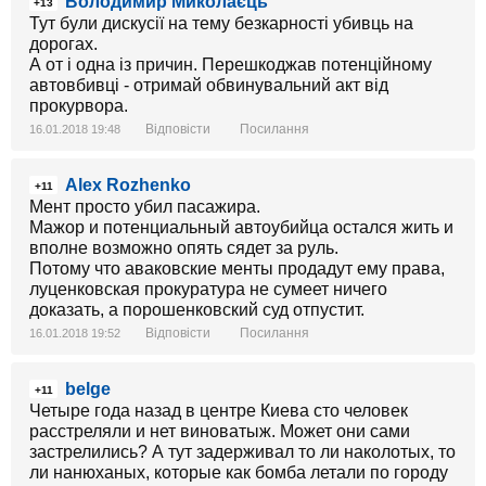
Володимир Миколаєць
+13
Тут були дискусії на тему безкарності убивць на
дорогах.
А от і одна із причин. Перешкоджав потенційному
автовбивці - отримай обвинувальний акт від
прокурвора.
Відповісти
Посилання
16.01.2018 19:48
Alex Rozhenko
+11
Мент просто убил пасажира.
Мажор и потенциальный автоубийца остался жить и
вполне возможно опять сядет за руль.
Потому что аваковские менты продадут ему права,
луценковская прокуратура не сумеет ничего
доказать, а порошенковский суд отпустит.
Відповісти
Посилання
16.01.2018 19:52
belge
+11
Четыре года назад в центре Киева сто человек
расстреляли и нет виноватыж. Может они сами
застрелились? А тут задерживал то ли наколотых, то
ли нанюханых, которые как бомба летали по городу