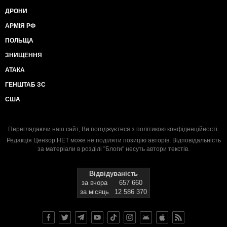
ДРОНИ
АРМІЯ РФ
ПОЛЬЩА
ЗНИЩЕННЯ
АТАКА
ГЕНШТАБ ЗС
США
Переглядаючи наш сайт, Ви погоджуєтеся з
політикою конфіденційності
.
Редакція Цензор.НЕТ може не поділяти позицію авторів. Відповідальність
за матеріали в розділі "Блоги" несуть автори текстів.
Відвідуваність
за вчора
657 660
за місяць
12 586 370