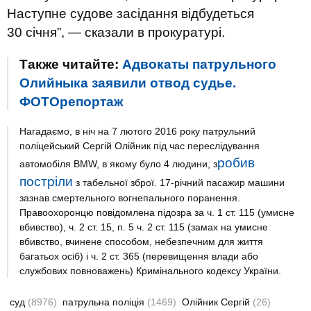
Наступне судове засідання відбудеться
30 січня”, — сказали в прокуратурі.
Также читайте:
Адвокаты патрульного
Олийныка заявили отвод судье.
ФОТОрепортаж
Нагадаємо, в ніч на 7 лютого 2016 року патрульний
поліцейський Сергій Олійник під час переслідування
робив
автомобіля BMW, в якому було 4 людини, з
постріли
з табельної зброї. 17-річний пасажир машини
зазнав смертельного вогнепального поранення.
Правоохоронцю повідомлена підозра за ч. 1 ст. 115 (умисне
вбивство), ч. 2 ст. 15, п. 5 ч. 2 ст. 115 (замах на умисне
вбивство, вчинене способом, небезпечним для життя
багатьох осіб) і ч. 2 ст. 365 (перевищення влади або
службових повноважень) Кримінального кодексу України.
суд
(8976)
патрульна поліція
(1469)
Олійник Сергій
(26)