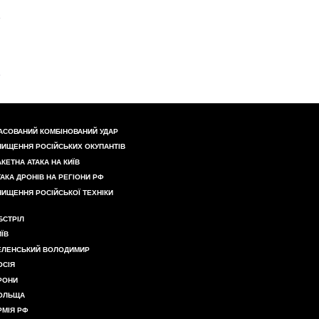
АСОВАНИЙ КОМБІНОВАНИЙ УДАР
НИЩЕННЯ РОСІЙСЬКИХ ОКУПАНТІВ
АКЕТНА АТАКА НА КИЇВ
ТАКА ДРОНІВ НА РЕГІОНИ РФ
НИЩЕННЯ РОСІЙСЬКОЇ ТЕХНІКИ
БСТРІЛ
ИЇВ
ЕЛЕНСЬКИЙ ВОЛОДИМИР
ОСІЯ
РОНИ
ОЛЬЩА
РМІЯ РФ