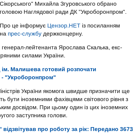
Сікорського" Михайла Згуровського обрано
головою Наглядової ради ДК "Укроборонпром".
Про це інформує
Цензор.НЕТ
із посиланням
на
прес-службу
держконцерну.
 генерал-лейтенанта Ярослава Скалька, екс-
тряними силами України.
 ім. Малишева готовий розпочати
 - "Укроборонпром"
іністрів України якомога швидше призначити ще
ють бути іноземними фахівцями світового рівня з
ьким досвідом. При цьому один із цих іноземних
угого заступника голови.
відзвітував про роботу за рік: Передано 3673