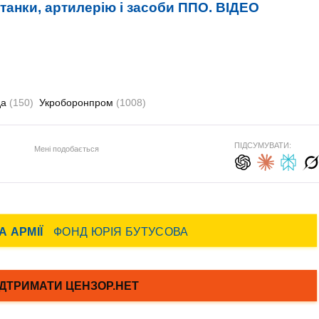
, танки, артилерію і засоби ППО. ВIДЕО
да
(150)
Укроборонпром
(1008)
ПІДСУМУВАТИ:
Мені подобається