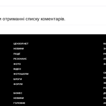
 отриманні списку коментарів.
ЦЕНЗОР.НЕТ
М
НОВИНИ
З
ПОДІЇ
Р
РЕЗОНАНС
А
ФОТО
З
ВІДЕО
О
ФОТОШОПИ
К
БЛОГИ
З
ФОРУМ
Р
БІЗНЕС
Д
НОВИНИ
П
ГОЛОВНЕ
А