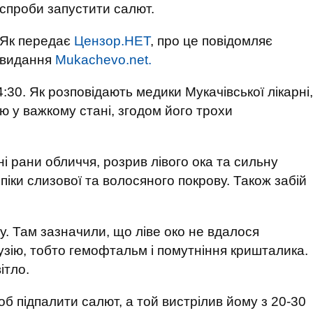
спроби запустити салют.
Як передає
Цензор.НЕТ
, про це повідомляє
видання
Mukachevo.net.
4:30. Як розповідають медики Мукачівської лікарні,
ю у важкому стані, згодом його трохи
ні рани обличчя, розрив лівого ока та сильну
піки слизової та волосяного покрову. Також забій
у. Там зазначили, що ліве око не вдалося
узію, тобто гемофтальм і помутніння кришталика.
ітло.
б підпалити салют, а той вистрілив йому з 20-30