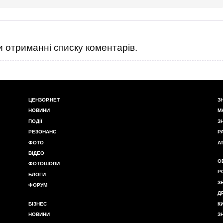
 отриманні списку коментарів.
ЦЕНЗОР.НЕТ
З
НОВИНИ
М
ПОДІЇ
З
РЕЗОНАНС
Р
ФОТО
А
ВІДЕО
О
ФОТОШОПИ
Р
БЛОГИ
З
ФОРУМ
Д
БІЗНЕС
К
НОВИНИ
З