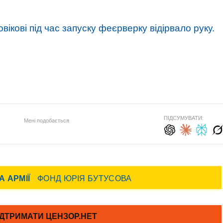
вікові під час запуску феєрверку відірвало руку.
ПІДСУМУВАТИ:
Мені подобається