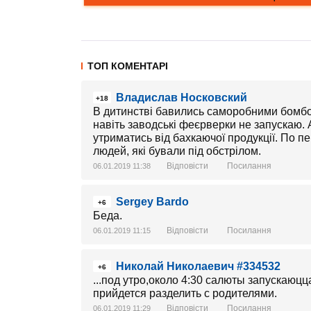
ТОП КОМЕНТАРІ
Владислав Носковский
+18
В дитинстві бавились саморобними бомбочк
навіть заводські феєрверки не запускаю. 
утриматись від бахкаючої продукції. По пе
людей, які бували під обстрілом.
Відповісти
Посилання
06.01.2019 11:38
Sergey Bardo
+6
Беда.
Відповісти
Посилання
06.01.2019 11:15
Николай Николаевич #334532
+6
...под утро,около 4:30 салюты запускаюцц
прийдется разделить с родителями.
Відповісти
Посилання
06.01.2019 11:29