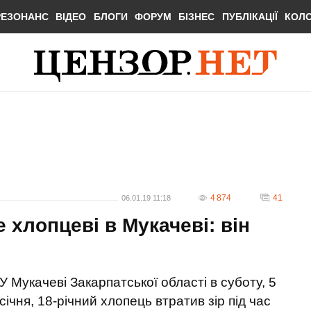
РЕЗОНАНС
ВІДЕО
БЛОГИ
ФОРУМ
БІЗНЕС
ПУБЛІКАЦІЇ
КОЛ
4 874
41
06.01.19 11:18
 хлопцеві в Мукачеві: він
У Мукачеві Закарпатської області в суботу, 5
січня, 18-річний хлопець втратив зір під час