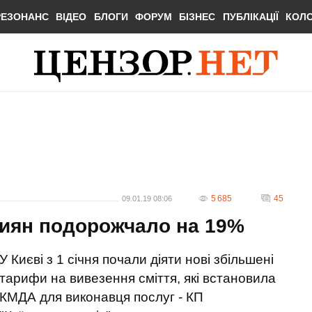
РЕЗОНАНС
ВІДЕО
БЛОГИ
ФОРУМ
БІЗНЕС
ПУБЛІКАЦІЇ
КОЛ
5 685
45
09.01.19 08:06
киян подорожчало на 19%
У Києві з 1 січня почали діяти нові збільшені
тарифи на вивезення сміття, які встановила
КМДА для виконавця послуг - КП