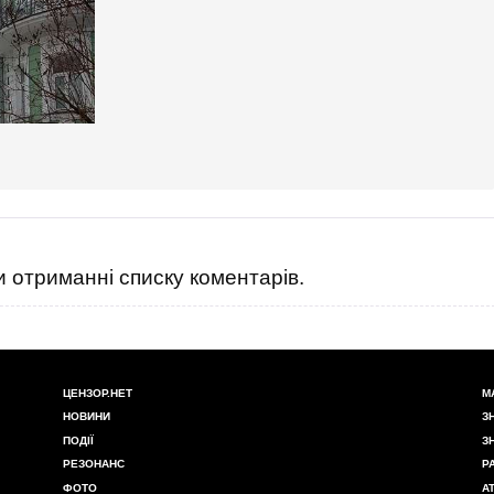
 отриманні списку коментарів.
ЦЕНЗОР.НЕТ
М
НОВИНИ
З
ПОДІЇ
З
РЕЗОНАНС
Р
ФОТО
А