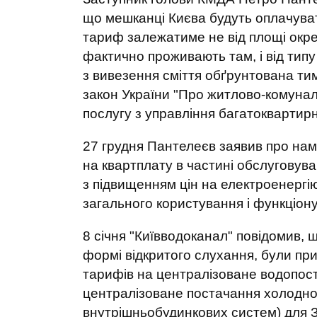
що мешканці Києва будуть оплачува
тариф залежатиме не від площі окремо
фактично проживають там, і від типу
з вивезення сміття обґрунтована тим
закон України "Про житлово-комунал
послугу з управління багатокварти
27 грудня Пантелеєв заявив про намір
на квартплату в частині обслуговуван
з підвищенням цін на електроенергі
загального користування і функціон
8 січня "Київводоканал" повідомив, 
формі відкритого слухання, були пр
тарифів на централізоване водопост
централізоване постачання холодної
внутрішньобудинкових систем) для 