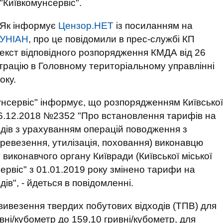
"Київкомунсервіс".
Як інформує
Цензор.НЕТ
із посиланням на
УНІАН
, про це повідомили в прес-службі КП
текст відповідного розпорядження КМДА від 26
трацію в Головному територіальному управлінні
оку.
унсервіс" інформує, що розпорядженням Київської
 26.12.2018 №2352 "Про встановлення тарифів на
одів з урахуванням операцій поводження з
ревезення, утилізація, поховання) виконавцю
виконавчого органу Київради (Київської міської
сервіс" з 01.01.2019 року змінено тарифи на
ів", - йдеться в повідомленні.
вивезення твердих побутових відходів (ТПВ) для
вні/кубометр до 159,10 гривні/кубометр, для