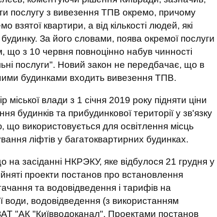
ти послугу з вивезення ТПВ окремо, причому
 взятої квартири, а від кількості людей, які
 будинку. За його словами, поява окремої послуги
, що з 10 червня повноцінно набув чинності
ьні послуги". Новий закон не передбачає, що в
рними будинками входить вивезення ТПВ.
 міської влади з 1 січня 2019 року підняти ціни
ня будинків та прибудинкової території у зв'язку
ю, що використовується для освітлення місць
ування ліфтів у багатоквартирних будинках.
що на засіданні НКРЭКУ, яке відбулося 21 грудня у
ийняті проекти постанов про встановлення
ачання та водовідведення і тарифів на
 води, водовідведення (з використанням
ЗАТ "АК "Київводоканал". Проектами постанов