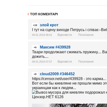
ТОП КОМЕНТАРІ
злой крот
+10
І тут на сцену виходе Петрусь і співає--Ви
Відповісти
Посилання
09.01.2019 08:01
Максим #439928
+9
Твари продолжают сжимать пружину.... В
дожить....
Відповісти
Посилання
09.01.2019 07:57
cloud2009 #346452
+9
https://censor.net/user/439928 - это карма...
Вот если бы киевляне не прошли мимо этог
украинцам как к людям...