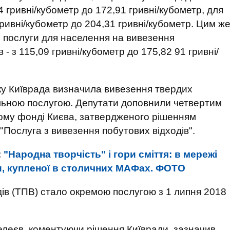
 гривні/кубометр до 172,91 гривні/кубометр, для
гривні/кубометр до 204,31 гривні/кубометр. Цим ж
 послуги для населення на вивезення
- з 115,09 гривні/кубометр до 175,82 91 гривні/
оку Київрада визначила вивезення твердих
льною послугою. Депутати доповнили четвертим
вому фонді Києва, затвердженого рішенням
 "Послуга з вивезення побутових відходів".
:
"Народна творчість" і гори сміття: в мережі
и, купленої в столичних МАФах. ФОТО
ів (ТПВ) стало окремою послугою з 1 липня 2018
леєв, коментуючи рішення Київради, зазначив,