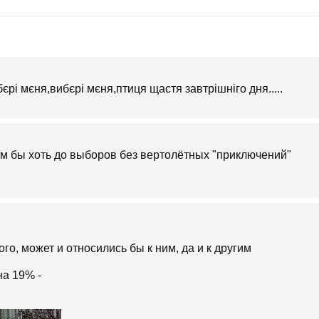
бєрі мєня,вибєрі мєня,птиця щастя завтрішніго дня.....
ам бы хоть до выборов без вертолётных "приключений"
о, может и относились бы к ним, да и к другим