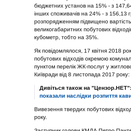
бюджетних установ на 15% - з 147,64
інших споживачів на 24% - з 156,13 
розпорядженням підвищено вартість
великогабаритних побутових відходів 
кубометр, тобто на 35%.
Як повідомлялося, 17 квітня 2018 р
побутових відходів окремою комуна
пунктом перелік ЖК-послуг у житло
Київради від 8 листопада 2017 року:
Дивіться також на "Цензор.НЕТ"
показали наслідки розпиття кав
Вивезення твердих побутових відход
року.
Заступник голови КМДА Петро Панте