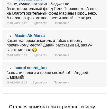
Не не, лучше потратить бюджет на
благотворительный фонд Пети Порошенко. А еще
на благотворительный фонд Марины Порошенко.
А налог на грех можно ввести новый, не акциз.
Відповісти
Посилання
09.01.2019 16:27
Maxim Ak-Murza
+6
Каким манером алкоголь и табак к твоему
причинному месту? Давай рассказывай, раз уж
заинтриговал
Відповісти
Посилання
09.01.2019 16:29
secret secret_too
+5
"заплати налоги и греши спокойно!" - Андрей
Садомий!
Відповісти
Посилання
09.01.2019 16:23
Сталася помилка при отриманні списку