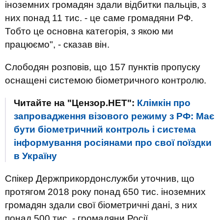
іноземних громадян здали відбитки пальців, з
них понад 11 тис. - це саме громадяни РФ.
Тобто це основна категорія, з якою ми
працюємо", - сказав він.
Слободян розповів, що 157 пунктів пропуску
оснащені системою біометричного контролю.
Читайте на "Цензор.НЕТ":
Клімкін про
запровадження візового режиму з РФ: Має
бути біометричний контроль і система
інформування росіянами про свої поїздки
в Україну
Спікер Держприкордонслужби уточнив, що
протягом 2018 року понад 650 тис. іноземних
громадян здали свої біометричні дані, з них
понад 500 тис. - громадяни Росії.