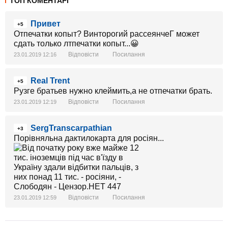
ТОП КОМЕНТАРІ
Привет
+5
Отпечатки копыт? Винторогий рассеянчеГ может
сдать только лтпечатки копыт...😀
Відповісти
Посилання
23.01.2019 12:16
Real Trent
+5
Рузге братьев нужно клеймить,а не отпечатки брать.
Відповісти
Посилання
23.01.2019 12:19
SergTranscarpathian
+3
Порівняльна дактилокарта для росіян...
Відповісти
Посилання
23.01.2019 12:59