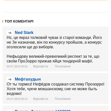
ТОП КОМЕНТАРІ
Ned Stark
+3
Нє, це якраз толковий чувак зі старої команди. Його
не Зе назначав, він по конкурсу пройшов, а конкурс
оголосили ще до виборів.
Нефьодову великий-превеликий респект за те, що
своїм ПроЗорро прижав яйця тендерній мафії.
Відповісти
Посилання
04.07.2019 09:02
Мефтахудын
+3
От ты тормоз! Нефёдов создавал систему Прозорро!
Хотя тебе, чукче мокшанскому, сие не може быть
ведомо!
Відповісти
Посилання
04.07.2019 09:14