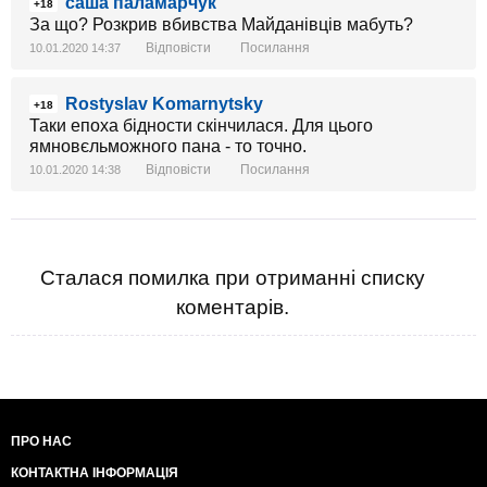
саша паламарчук
+18
За що? Розкрив вбивства Майданівців мабуть?
Відповісти
Посилання
10.01.2020 14:37
Rostyslav Komarnytsky
+18
Таки епоха бідности скінчилася. Для цього
ямновєльможного пана - то точно.
Відповісти
Посилання
10.01.2020 14:38
Сталася помилка при отриманні списку
коментарів.
ПРО НАС
КОНТАКТНА ІНФОРМАЦІЯ