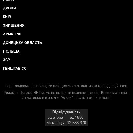
ДРОНИ
КИЇВ
ЗНИЩЕННЯ
АРМІЯ РФ
ДОНЕЦЬКА ОБЛАСТЬ
ПОЛЬЩА
ЗСУ
ГЕНШТАБ ЗС
Переглядаючи наш сайт, Ви погоджуєтеся з
політикою конфіденційності
.
Редакція Цензор.НЕТ може не поділяти позицію авторів. Відповідальність
за матеріали в розділі "Блоги" несуть автори текстів.
Відвідуваність
за вчора
517 980
за місяць
12 586 370