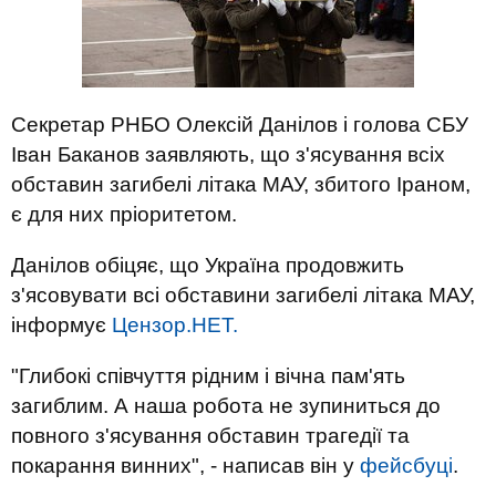
Секретар РНБО Олексій Данілов і голова СБУ
Іван Баканов заявляють, що з'ясування всіх
обставин загибелі літака МАУ, збитого Іраном,
є для них пріоритетом.
Данілов обіцяє, що Україна продовжить
з'ясовувати всі обставини загибелі літака МАУ,
інформує
Цензор.НЕТ.
"Глибокі співчуття рідним і вічна пам'ять
загиблим. А наша робота не зупиниться до
повного з'ясування обставин трагедії та
покарання винних", - написав він у
фейсбуці
.