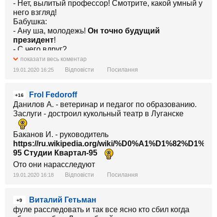
- Нет, вылитый профессор! Смотрите, какой умный у
него взгляд!
Бабушка:
- Ану ша, молодежь!
Он точно будущий
президент
!
- С чего вдруг?
-
Ну, гляньте:
весь обделался
, а как гордо
показати весь коментар
держит головушку
!
Відповісти
Посилання
19.01.2020 16:25
Frol Fedoroff
+16
Данилов А. - ветеринар и педагог по образованию.
Заслуги - достроил кукольный театр в Луганске
Баканов И. - руководитель
https://ru.wikipedia.org/wiki/%D0%A1%D1%8
95 Студии Квартал-95
Ото они нарасследуют
Відповісти
Посилання
19.01.2020 16:18
Виталий Гетьман
+9
фуле расследовать и так все ясно кто сбил когда