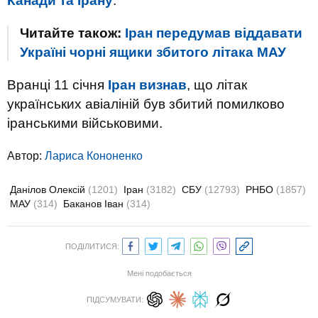
Канади та Ірану
.
Читайте також:
Іран передумав віддавати
Україні чорні ящики збитого літака МАУ
Вранці 11 січня
Іран визнав
, що літак
українських авіаліній був збитий помилково
іранськими військовими.
Автор:
Лариса Кононенко
Данілов Олексій
(1201)
Іран
(3182)
СБУ
(12793)
РНБО
(1857)
МАУ
(314)
Баканов Іван
(314)
ПОДІЛИТИСЯ:
Мені подобається
ПІДСУМУВАТИ: