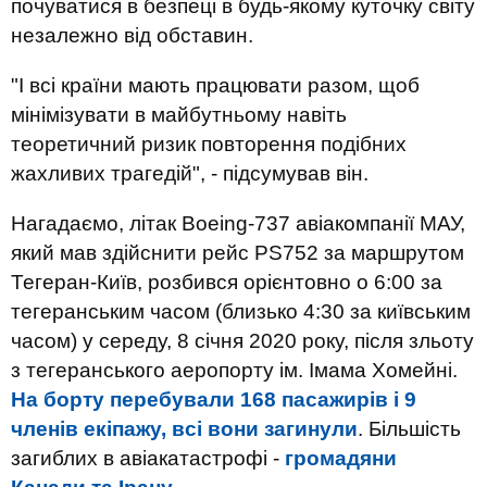
почуватися в безпеці в будь-якому куточку світу
незалежно від обставин.
"І всі країни мають працювати разом, щоб
мінімізувати в майбутньому навіть
теоретичний ризик повторення подібних
жахливих трагедій", - підсумував він.
Нагадаємо, літак Boeing-737 авіакомпанії МАУ,
який мав здійснити рейс PS752 за маршрутом
Тегеран-Київ, розбився орієнтовно о 6:00 за
тегеранським часом (близько 4:30 за київським
часом) у середу, 8 січня 2020 року, після зльоту
з тегеранського аеропорту ім. Імама Хомейні.
На борту перебували 168 пасажирів і 9
членів екіпажу, всі вони загинули
. Більшість
загиблих в авіакатастрофі -
громадяни