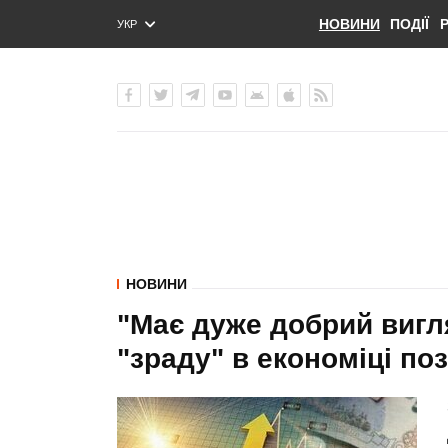
НОВИНИ
ПОДІЇ
УКР
ENG
РУС
НОВИНИ
"Має дуже добрий вигл
"зраду" в економіці п