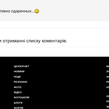
тивно одаренных...
 отриманні списку коментарів.
ЦЕНЗОР.НЕТ
М
НОВИНИ
З
ПОДІЇ
З
РЕЗОНАНС
Р
ФОТО
А
ВІДЕО
О
ФОТОШОПИ
К
БЛОГИ
З
ФОРУМ