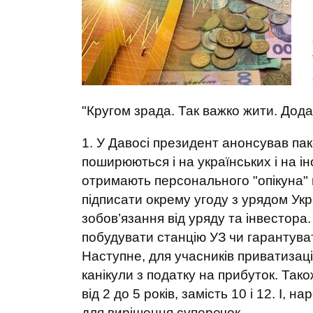
"Кругом зрада. Так важко жити. Дод
1. У Давосі президент анонсував пак
поширюються і на українських і на ін
отримають персонального "опікуна" 
підписати окрему угоду з урядом Укра
зобов’язання від уряду та інвестора
побудувати станцію УЗ чи гарантува
Наступне, для учасників приватизації
канікули з податку на прибуток. Так
від 2 до 5 років, замість 10 і 12. І,
для вирішення суперечок.