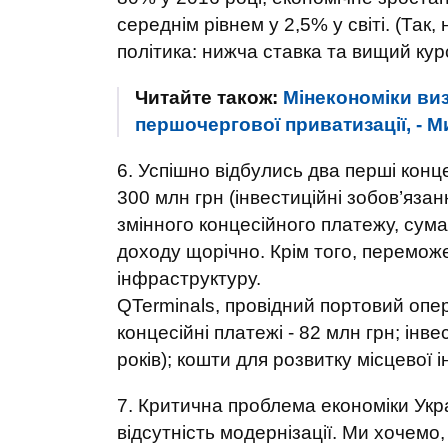
середнім рівнем у 2,5% у світі. (Так
політика: нижча ставка та вищий кур
Читайте також:
Мінекономіки ви
першочергової приватизації, - 
6. Успішно відбулись два перші конц
300 млн грн (інвестиційні зобов’яза
змінного концесійного платежу, сум
доходу щорічно. Крім того, перемож
інфраструктуру.
QTerminals, провідний портовий опер
концесійні платежі - 82 млн грн; інве
років); кошти для розвитку місцевої 
7. Критична проблема економіки Украї
відсутність модернізації. Ми хочемо