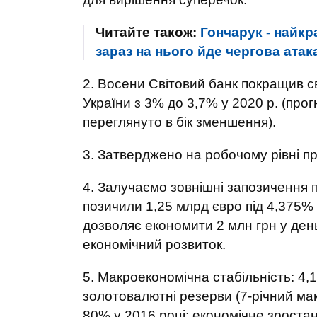
Читайте також:
Гончарук - найкр
зараз на нього йде чергова атак
2. Восени Світовий банк покращив с
України з 3% до 3,7% у 2020 р. (прог
переглянуто в бік зменшення).
3. Затверджено на робочому рівні п
4. Залучаємо зовнішні запозичення п
позичили 1,25 млрд євро під 4,375% 
дозволяє економити 2 млн грн у день
економічний розвиток.
5. Макроекономічна стабільність: 4,1%
золотовалютні резерви (7-річний ма
80% у 2016 році; економічне зростанн