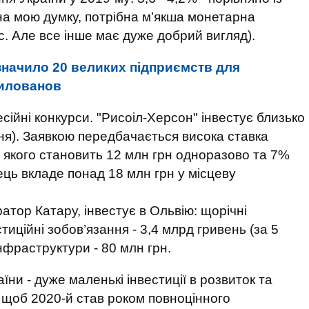
, на мою думку, потрібна м’якша монетарна
с. Але все інше має дуже добрий вигляд).
значило 20 великих підприємств для
Милованов
есійні конкурси. "Рисоіл-Херсон" інвестує близько
ння). Заявкою передбачається висока ставка
а якого становить 12 млн грн одноразово та 7%
ець вкладе понад 18 млн грн у місцеву
атор Катару, інвестує в Ольвію: щорічні
стиційні зобов’язання - 3,4 млрд гривень (за 5
інфраструктури - 80 млн грн.
ни - дуже маленькі інвестиції в розвиток та
, щоб 2020-й став роком повноцінного