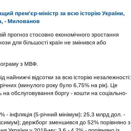
ащий прем'єр-міністр за всю історію України,
а, - Милованов
вій прогноз стосовно економічного зростання
нози для більшості країн не змінився або
рограму з МВФ.
ід найнижчі відсотки за всю історію незалежності:
річних (минулого року було 6,75% на рік). Це
 на обслуговування боргу - кошти на соціально-
 - інфляція (5-річний мінімум); 25,3 млрд дол. -
ксимум); держборг зменшився до 52% порівняно з
я України у 2019-му: 3,6 - 4,2% - порівняно із