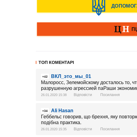
ТОП КОМЕНТАРІ
ВКЛ_это_мы_01
+42
Малоросс, Зелемойскому досталось то, ч
разрушенную агрессией паРаши экономик
Відповісти
Посилання
26.01.2020 15:38
Ali Hasan
+34
Геббельс говорив, що брехня, яку повтор
подібна практика.
Відповісти
Посилання
26.01.2020 15:35