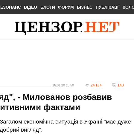
РЕЗОНАНС
ВІДЕО
БЛОГИ
ФОРУМ
БІЗНЕС
ПУБЛІКАЦІЇ
КОЛ
24 184
143
26.01.20 15:50
яд", - Милованов розбавив
озитивними фактами
Загалом економічна ситуація в Україні "має дуже
добрий вигляд".