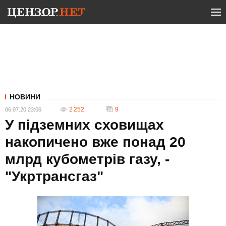
НОВИНИ
2 252
9
06.07.20 23:06
У підземних сховищах
накопичено вже понад 20
млрд кубометрів газу, -
"Укртрансгаз"