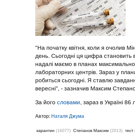
"На початку квітня, коли я очолив М
день. Сьогодні ця цифра становить в
надалі маємо в планах максимально
лабораторних центрів. Зараз у планах 
робиться сьогодні. Я ставлю завдан
вересні", - зазначив Максим Степано
За його
словами
, зараз в Україні 86
Автор:
Наталя Джума
карантин
(16077)
Степанов Максим
(2013)
тест