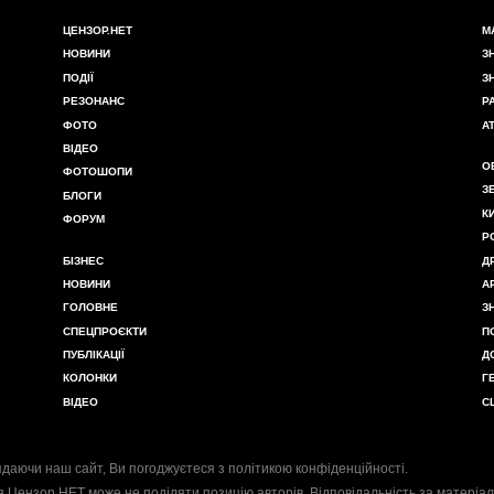
ЦЕНЗОР.НЕТ
М
НОВИНИ
З
ПОДІЇ
З
РЕЗОНАНС
Р
ФОТО
А
ВІДЕО
О
ФОТОШОПИ
З
БЛОГИ
К
ФОРУМ
Р
БІЗНЕС
Д
НОВИНИ
А
ГОЛОВНЕ
З
СПЕЦПРОЄКТИ
П
ПУБЛІКАЦІЇ
Д
КОЛОНКИ
Г
ВІДЕО
С
даючи наш сайт, Ви погоджуєтеся з
політикою конфіденційності
.
я Цензор.НЕТ може не поділяти позицію авторів. Відповідальність за матеріал