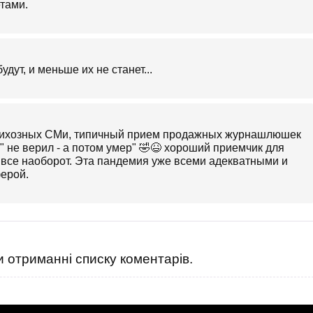
тами.
дут, и меньше их не станет...
психозных СМи, типичный прием продажных журнашлюшек
" не верил - а потом умер" 🤣😆 хороший приемчик для
и все наоборот. Эта пандемия уже всеми адекватными и
ерой.
 отриманні списку коментарів.