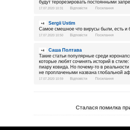
будут терорезировать постоянными запре
Відповісти
Посилання
17.07.2020 10:31
Sergii Ustim
+4
Самое смешное что вирусы были, есть и бу
Відповісти
Посилання
17.07.2020 10:50
Саша Полтава
+4
Такие статьи популярные среди корона
которые любят сочинять историй в стиле: 
пиару ковида. Но почему-то в реальност
не проплачеными названа глобальной аф
Відповісти
Посилання
17.07.2020 10:59
Сталася помилка при