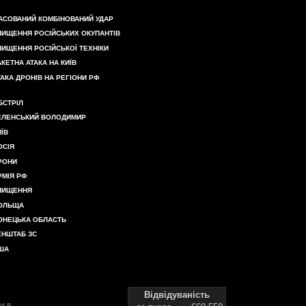
АСОВАНИЙ КОМБІНОВАНИЙ УДАР
НИЩЕННЯ РОСІЙСЬКИХ ОКУПАНТІВ
НИЩЕННЯ РОСІЙСЬКОЇ ТЕХНІКИ
АКЕТНА АТАКА НА КИЇВ
ТАКА ДРОНІВ НА РЕГІОНИ РФ
БСТРІЛ
ЕЛЕНСЬКИЙ ВОЛОДИМИР
ИЇВ
ОСІЯ
РОНИ
РМІЯ РФ
НИЩЕННЯ
ОЛЬЩА
ОНЕЦЬКА ОБЛАСТЬ
ЕНШТАБ ЗС
ША
Відвідуваність
и в