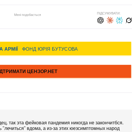
ПІДСУМУВАТИ:
Мені подобається
дец. так эта фейковая пандемия никогда не закончитбся.
 "лечиться" вдома, а из-за этих юезсимптомных народ