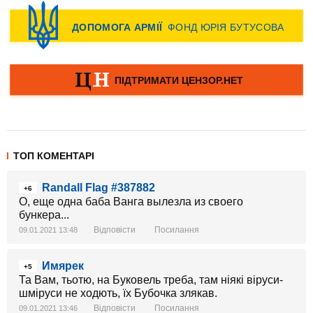
ТОП КОМЕНТАРІ
Randall Flag #387882
+6
О, еще одна баба Ванга вылезла из своего
бункера...
Відповісти
Посилання
09.01.2021 13:48
Имярек
+5
Та Вам, тьотю, на Буковель треба, там ніякі віруси-
шміруси не ходють, їх Бубочка злякав.
Відповісти
Посилання
09.01.2021 13:46