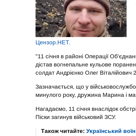
Цензор.НЕТ.
"11 січня в районі Операції Об'єдна
дістав вогнепальне кульове поране
солдат Андрієнко Олег Віталійович 22
Зазначається, що у військовослужб
минулого року, дружина Марина і ма
Нагадаємо, 11 січня внаслідок обстр
Піски загинув військовий ЗСУ.
Також читайте:
Український воїн