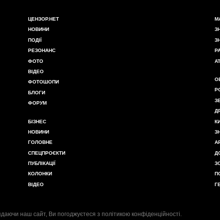
ЦЕНЗОР.НЕТ
М
НОВИНИ
З
ПОДІЇ
З
РЕЗОНАНС
Р
ФОТО
А
ВІДЕО
О
ФОТОШОПИ
Р
БЛОГИ
З
ФОРУМ
Д
БІЗНЕС
К
НОВИНИ
З
ГОЛОВНЕ
А
СПЕЦПРОЄКТИ
Д
ПУБЛІКАЦІЇ
З
КОЛОНКИ
П
ВІДЕО
Г
даючи наш сайт, Ви погоджуєтеся з
політикою конфіденційності
.