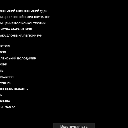
АСОВАНИЙ КОМБІНОВАНИЙ УДАР
НИЩЕННЯ РОСІЙСЬКИХ ОКУПАНТІВ
НИЩЕННЯ РОСІЙСЬКОЇ ТЕХНІКИ
АКЕТНА АТАКА НА КИЇВ
ТАКА ДРОНІВ НА РЕГІОНИ РФ
БСТРІЛ
ОСІЯ
ЕЛЕНСЬКИЙ ВОЛОДИМИР
РОНИ
ИЇВ
НИЩЕННЯ
РМІЯ РФ
ОНЕЦЬКА ОБЛАСТЬ
СУ
ОЛЬЩА
ЕНШТАБ ЗС
Відвідуваність