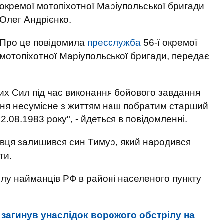
окремої мотопіхотної Маріупольської бригади
Олег Андрієнко.
Про це повідомила
пресслужба
56-ї окремої
мотопіхотної Маріупольської бригади, передає
них Сил під час виконання бойового завдання
ння несумісне з життям наш побратим старший
.08.1983 року", - йдеться в повідомленні.
овця залишився син Тимур, який народився
ти.
ілу найманців РФ в районі населеного пункту
 загинув унаслідок ворожого обстрілу на