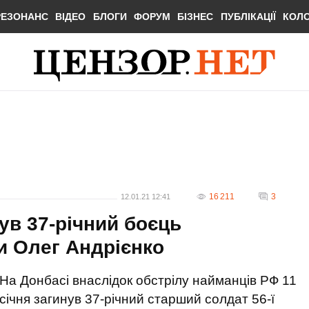
РЕЗОНАНС
ВІДЕО
БЛОГИ
ФОРУМ
БІЗНЕС
ПУБЛІКАЦІЇ
КОЛ
16 211
3
12.01.21 12:41
ув 37-річний боєць
и Олег Андрієнко
На Донбасі внаслідок обстрілу найманців РФ 11
січня загинув 37-річний старший солдат 56-ї