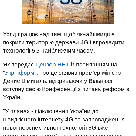
Уряд працює над тим, щоб якнайшвидше
покрити територію держави 4G і впровадити
технології 5G найближчим часом.
Як передає
Цензор.НЕТ
із посиланням на
"
Укрінформ
", про це заявив прем'єр-міністр
Денис Шмигаль, відкриваючи у Вільнюсі
вступну сесію Конференції з питань реформ в
Україні.
"У планах - підключення України до
швидкісного інтернету 4G та запровадження
нової перспективної технології 5G вже
найближчим часом", - зазначив глава уряду.