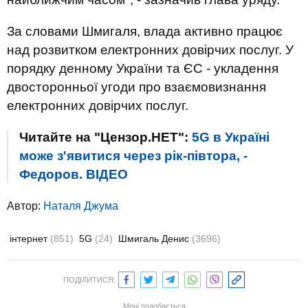
За словами Шмигаля, влада активно працює
над розвитком електронних довірчих послуг. У
порядку денному України та ЄС - укладення
двосторонньої угоди про взаємовизнання
електронних довірчих послуг.
Читайте на "Цензор.НЕТ":
5G в Україні
може з'явитися через рік-півтора, -
Федоров. ВIДЕО
Автор:
Наталя Джума
інтернет
(851)
5G
(24)
Шмигаль Денис
(3696)
ПОДІЛИТИСЯ:
Мені подобається