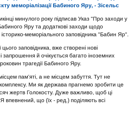
ту меморіалізації Бабиного Яру, - Зісельс
кінці минулого року підписав Указ "Про заходи у
 Бабиного Яру та додаткові заходи щодо
історико-меморіального заповідника "Бабин Яр".
 цього заповідника, вже створені нові
ні запрошення й очікується багато іноземних
роковин трагедії Бабиного Яру.
ісцем пам’яті, а не місцем забуття. Тут не
 комплексу. Ми як держава прагнемо зробити це
тисяч жертв Голокосту. Дуже важливо, щоб ці
 впевнений, що (їх - ред.) поділяють всі