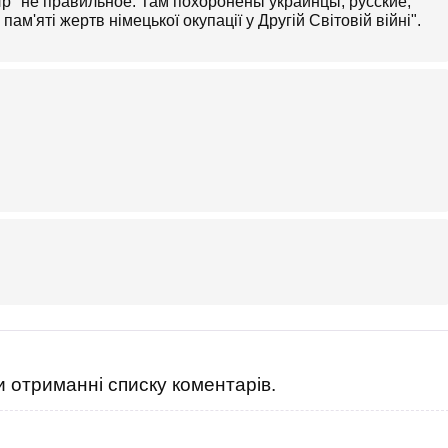
" не правильное. Там похоронены украинцы, русские,
ам'яті жертв німецької окупації у Другій Світовій війні".
 отриманні списку коментарів.