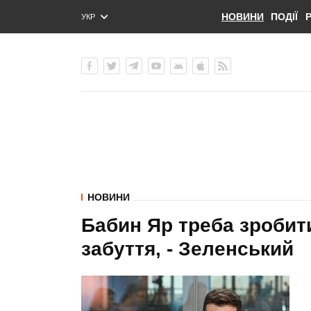
НОВИНИ
ПОДІЇ
УКР
ENG
РУС
НОВИНИ
Бабин Яр треба зробити
забуття, - Зеленський