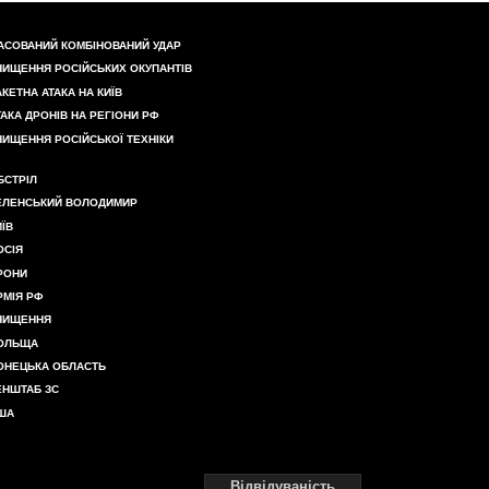
АСОВАНИЙ КОМБІНОВАНИЙ УДАР
НИЩЕННЯ РОСІЙСЬКИХ ОКУПАНТІВ
АКЕТНА АТАКА НА КИЇВ
ТАКА ДРОНІВ НА РЕГІОНИ РФ
НИЩЕННЯ РОСІЙСЬКОЇ ТЕХНІКИ
БСТРІЛ
ЕЛЕНСЬКИЙ ВОЛОДИМИР
ИЇВ
ОСІЯ
РОНИ
РМІЯ РФ
НИЩЕННЯ
ОЛЬЩА
ОНЕЦЬКА ОБЛАСТЬ
ЕНШТАБ ЗС
ША
Відвідуваність