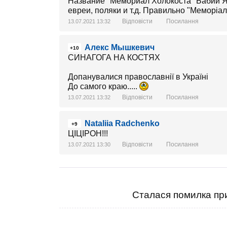
Название "Мемориал Холокоста "Бабий Яр
евреи, поляки и т.д. Правильно "Меморіал п
Відповісти
Посилання
13.07.2021 13:32
Алекс Мышкевич
+10
СИНАГОГА НА КОСТЯХ
Допанувалися православнії в Україні
До самого краю.....
Відповісти
Посилання
13.07.2021 13:32
Nataliia Radchenko
+9
ЦІЦІРОН!!!
Відповісти
Посилання
13.07.2021 13:30
Сталася помилка при