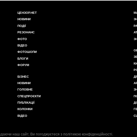
ЦЕНЗОР.НЕТ
М
НОВИНИ
З
ПОДІЇ
Р
РЕЗОНАНС
А
ФОТО
З
ВІДЕО
О
ФОТОШОПИ
З
БЛОГИ
К
ФОРУМ
Р
БІЗНЕС
Д
НОВИНИ
А
ГОЛОВНЕ
З
СПЕЦПРОЄКТИ
П
ПУБЛІКАЦІЇ
Д
КОЛОНКИ
Г
ВІДЕО
С
даючи наш сайт, Ви погоджуєтеся з
політикою конфіденційності
.