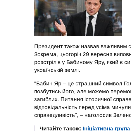
Президент також назвав важливим с
Зокрема, цьогоріч 29 вересня випов
розстрілів у Бабиному Яру, який є с
українській землі.
"Бабин Яр – це страшний символ Гол
позбутись його, але можемо перемогт
загиблих. Питання історичної справ
відповідальність перед усіма минули
справедливість", – наголосив Зелен
Читайте також:
Ініціативна груп