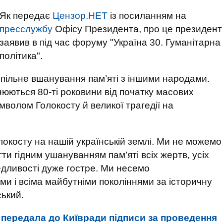
Як передає
Цензор.НЕТ
із посиланням на
пресслужбу
Офісу Президента, про це президент
заявив в під час форуму "Україна 30. Гуманітарна
політика".
пільне вшанування пам’яті з іншими народами.
нюються 80-ті роковини від початку масових
имволом Голокосту й великої трагедії на
окосту на нашій українській землі. Ми не можемо
и гідним ушануванням пам’яті всіх жертв, усіх
едливості дуже гостре. Ми несемо
ми і всіма майбутніми поколіннями за історичну
ський.
а передала до Київради підписи за проведення