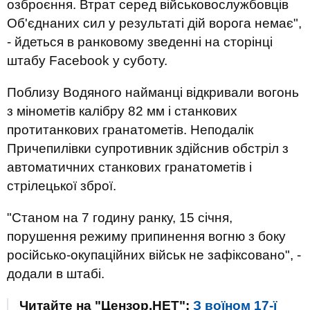
озброєння. Втрат серед військовослужбовців
Об'єднаних сил у результаті дій ворога немає",
- йдеться в ранковому зведенні на сторінці
штабу Facebook у суботу.
Поблизу Водяного найманці відкривали вогонь
з мінометів калібру 82 мм і станкових
протитанкових гранатометів. Неподалік
Причепилівки супротивник здійснив обстріл з
автоматичних станкових гранатометів і
стрілецької зброї.
"Станом на 7 годину ранку, 15 січня,
порушення режиму припинення вогню з боку
російсько-окупаційних військ не зафіксовано", -
додали в штабі.
Читайте на "Цензор.НЕТ":
З воїном 17-ї