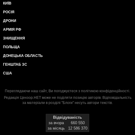
КИЇВ
РОСІЯ
ДРОНИ
АРМІЯ РФ
ЗНИЩЕННЯ
ПОЛЬЩА
ДОНЕЦЬКА ОБЛАСТЬ
ГЕНШТАБ ЗС
США
Переглядаючи наш сайт, Ви погоджуєтеся з
політикою конфіденційності
.
Редакція Цензор.НЕТ може не поділяти позицію авторів. Відповідальність
за матеріали в розділі "Блоги" несуть автори текстів.
Відвідуваність
за вчора
660 550
за місяць
12 586 370