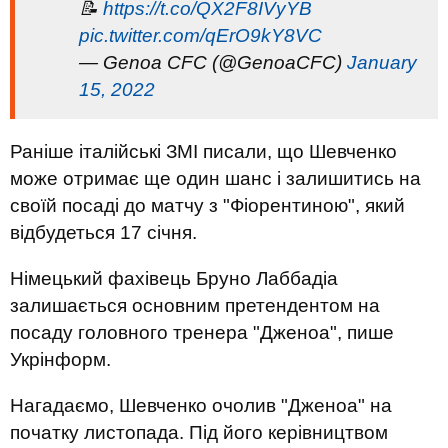
📝
https://t.co/QX2F8IVyYB
pic.twitter.com/qErO9kY8VC
— Genoa CFC (@GenoaCFC)
January
15, 2022
Раніше італійські ЗМІ писали, що Шевченко
може отримає ще один шанс і залишитись на
своїй посаді до матчу з "Фіорентиною", який
відбудеться 17 січня.
Німецький фахівець Бруно Лаббадіа
залишається основним претендентом на
посаду головного тренера "Дженоа", пише
Укрінформ.
Нагадаємо, Шевченко очолив "Дженоа" на
початку листопада. Під його керівництвом