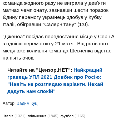
команда жодного разу не виграла у дев'яти
матчах чемпіонату, зазнавши шести поразок.
Єдину перемогу українець здобув у Кубку
Італії, обігравши "Салернітану" (1:0).
"Дженоа" посідає передостаннє місце у Серії A
з однією перемогою у 21 матчі. Від рятівного
місця вже колишня команда Шевченка відстає
на п'ять очок.
Читайте на "Цензор.НЕТ":
Найкращий
гравець УПЛ 2021 Довбик про Росію:
"Навіть не розглядаю варіанти. Нехай
дадуть нам спокій"
Автор:
Вадим Куц
Італія
(1321)
звільнення
(1845)
футбол
(1165)