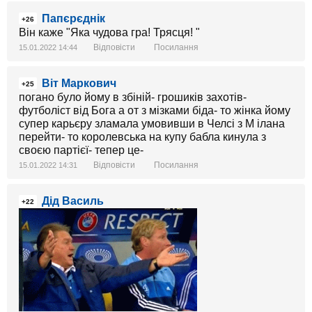
Папєрєднік
+26
Він каже "Яка чудова гра! Трясця! "
Відповісти
Посилання
15.01.2022 14:44
Віт Маркович
+25
погано було йому в збіній- грошиків захотів-
футболіст від Бога а от з мізками біда- то жінка йому
супер карьєру зламала умовивши в Челсі з М ілана
перейти- то королевська на купу бабла кинула з
своєю партієї- тепер це-
Відповісти
Посилання
15.01.2022 14:31
Дід Василь
+22