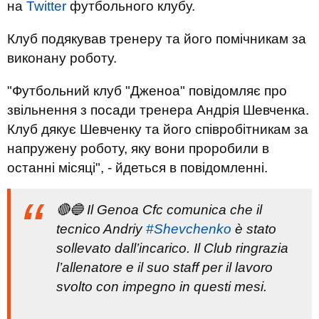
на
Twitter
футбольного клубу.
Клуб подякував тренеру та його помічникам за
виконану роботу.
"Футбольний клуб "Дженоа" повідомляє про
звільнення з посади тренера Андрія Шевченка.
Клуб дякує Шевченку та його співробітникам за
напружену роботу, яку вони проробили в
останні місяці", - йдеться в повідомленні.
🔴🔵 Il Genoa Cfc comunica che il
tecnico Andriy
#Shevchenko
è stato
sollevato dall’incarico. Il Club ringrazia
l’allenatore e il suo staff per il lavoro
svolto con impegno in questi mesi.