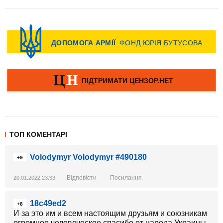
ТОП КОМЕНТАРІ
Volodymyr Volodymyr #490180
+9
Відповісти
Посилання
20.01.2022 23:33
18c49ed2
+8
И за это им и всем настоящим друзьям и союзникам
огромное человеческое спасибо от народа Украины.