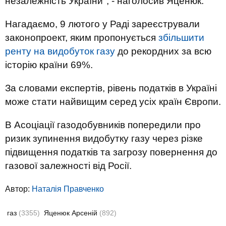
незалежність України", - наголосив Яценюк.
Нагадаємо, 9 лютого у Раді зареєстрували
законопроект, яким пропонується
збільшити
ренту на видобуток газу
до рекордних за всю
історію країни 69%.
За словами експертів, рівень податків в Україні
може стати найвищим серед усіх країн Європи.
В Асоціації газодобувників попередили про
ризик зупинення видобутку газу через різке
підвищення податків та загрозу повернення до
газової залежності від Росії.
Автор:
Наталія Правченко
газ
(3355)
Яценюк Арсеній
(892)