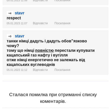
Відповісти
Посилання
05.01.2023 11:08
stavr
+4
respect
Відповісти
Посилання
05.01.2023 11:07
stavr
+3
танки німці дадуть і дадуть обов"язково
чому?
тому що німці
повністю
перестали купувати
кацапський газ нафту і вугілля
отже німці енергетично не залежать від
кацапських вуглеводнів
Відповісти
Посилання
05.01.2023 11:12
Сталася помилка при отриманні списку
коментарів.