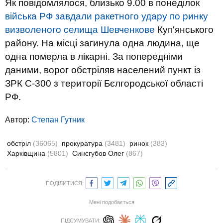
Як повідомлялося, близько 9.00 в понеділок
війська РФ завдали ракетного удару по ринку
визволеного селища Шевченкове
Куп'янського
району. На місці загинула одна людина, ще
одна померла в лікарні. За попередніми
даними, ворог обстріляв населений пункт із
ЗРК С-300 з території Бєлгородської області
РФ.
Автор:
Степан Гутник
обстріл
(36065)
прокуратура
(3481)
ринок
(383)
Харківщина
(5801)
Синєгубов Олег
(867)
ПОДІЛИТИСЯ:
Мені подобається
ПІДСУМУВАТИ: