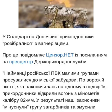
У Соледарі на Донеччині прикордонники
"розібралися" з вагнерівцями.
Про це повідомляє
Цензор.НЕТ
із посиланням
на
пресцентр
Держприкордонслужби.
"Найманці російської ПВК малими групами
просувалися до міської забудови. По ворожій
піхоті, яка накопичилась на одному з подвірʼїв,
прикордонники відкрили вогонь з мінометів
калібру 82-мм. У результаті наші захисники
"мінуснули" групу загарбників та змусили