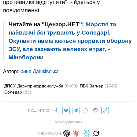
противника відступити", - йдеться у
повідомленні.
Читайте на "Цензор.НЕТ":
Жорсткі та
найважчі бої тривають у Соледарі.
Окупанти намагаються прорвати оборону
ЗСУ, але зазнають великих втрат, -
Міноборони
Автор:
Ірина Дашківська
ДПСУ Держприкордонслужба
(6409)
ПВК Вагнер
(1545)
Соледар
(89)
ПОДІЛИТИСЯ:
Мені подобається
ПІДСУМУВАТИ: