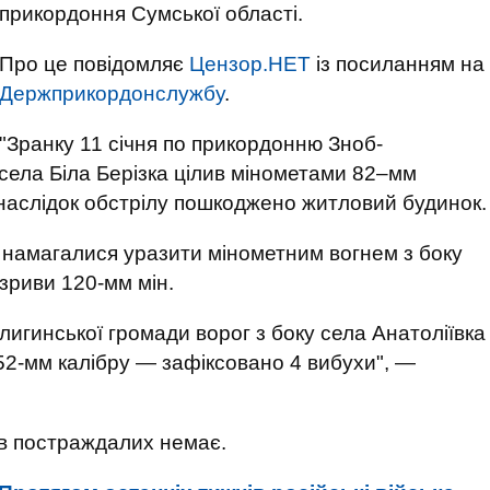
прикордоння Сумської області.
Про це повідомляє
Цензор.НЕТ
із посиланням на
Держприкордонслужбу
.
"Зранку 11 січня по прикордонню Зноб-
 села Біла Берізка цілив мінометами 82–мм
Унаслідок обстрілу пошкоджено житловий будинок.
 намагалися уразити мінометним вогнем з боку
зриви 120-мм мін.
игинської громади ворог з боку села Анатоліївка
52-мм калібру — зафіксовано 4 вибухи", —
ів постраждалих немає.