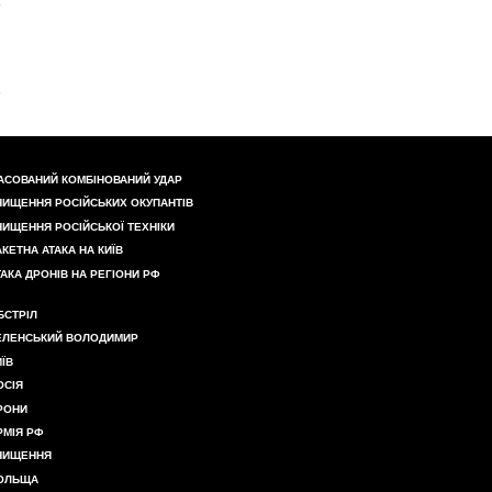
АСОВАНИЙ КОМБІНОВАНИЙ УДАР
НИЩЕННЯ РОСІЙСЬКИХ ОКУПАНТІВ
НИЩЕННЯ РОСІЙСЬКОЇ ТЕХНІКИ
АКЕТНА АТАКА НА КИЇВ
ТАКА ДРОНІВ НА РЕГІОНИ РФ
БСТРІЛ
ЕЛЕНСЬКИЙ ВОЛОДИМИР
ИЇВ
ОСІЯ
РОНИ
РМІЯ РФ
НИЩЕННЯ
ОЛЬЩА