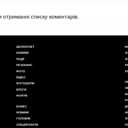
 отриманні списку коментарів.
ЦЕНЗОР.НЕТ
М
НОВИНИ
З
ПОДІЇ
З
РЕЗОНАНС
Р
ФОТО
А
ВІДЕО
О
ФОТОШОПИ
З
БЛОГИ
К
ФОРУМ
Р
БІЗНЕС
Д
НОВИНИ
А
ГОЛОВНЕ
З
СПЕЦПРОЄКТИ
П