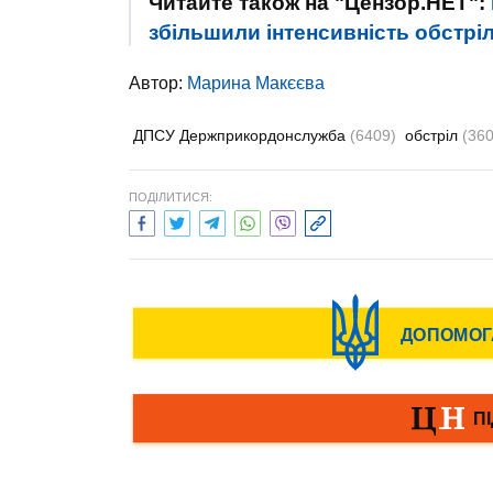
Читайте також на "Цензор.НЕТ":
збільшили інтенсивність обстріл
Автор:
Марина Макєєва
ДПСУ Держприкордонслужба
(6409)
обстріл
(36
ПОДІЛИТИСЯ: