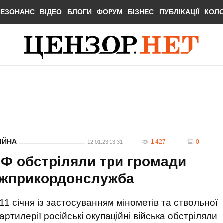
РЕЗОНАНС
ВІДЕО
БЛОГИ
ФОРУМ
БІЗНЕС
ПУБЛІКАЦІЇ
КОЛ
ІЙНА
1 427
0
12.01.23 13:31
РФ обстріляли три громади
ержприкордонслужба
11 січня із застосуванням мінометів та ствольної
артилерії російські окупаційні війська обстріляли