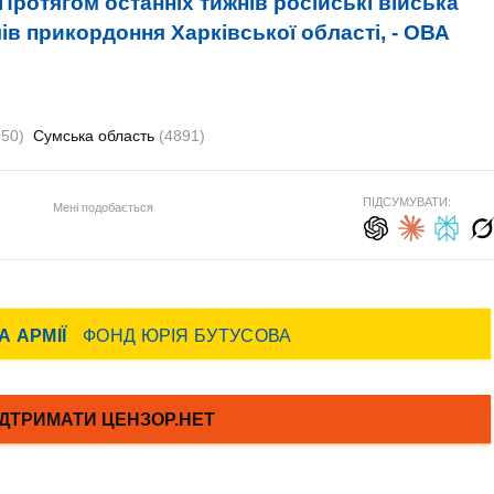
Протягом останніх тижнів російські війська
ів прикордоння Харківської області, - ОВА
050)
Сумська область
(4891)
ПІДСУМУВАТИ:
Мені подобається