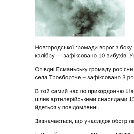
Новгородської громади ворог з боку
калібру — зафіксовано 10 вибухів. 
Опівдні Есманьську громаду росіяни
села Троєбортне – зафіксовано 3 ро
В той самий час по прикордонню Шал
цілив артилерійськими снарядами 1
йдеться у повідомленні.
Зазначається, що унаслідок обстріл