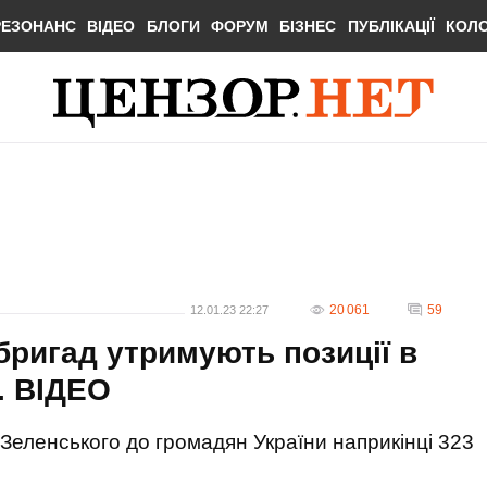
РЕЗОНАНС
ВІДЕО
БЛОГИ
ФОРУМ
БІЗНЕС
ПУБЛІКАЦІЇ
КОЛ
20 061
59
12.01.23 22:27
 бригад утримують позиції в
. ВIДЕО
еленського до громадян України наприкінці 323