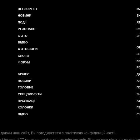
ЦЕНЗОР.НЕТ
М
НОВИНИ
З
ПОДІЇ
А
РЕЗОНАНС
Р
ФОТО
З
ВІДЕО
О
ФОТОШОПИ
З
БЛОГИ
К
ФОРУМ
Р
БІЗНЕС
Д
НОВИНИ
А
ГОЛОВНЕ
П
СПЕЦПРОЄКТИ
З
ПУБЛІКАЦІЇ
А
КОЛОНКИ
Г
ВІДЕО
С
даючи наш сайт, Ви погоджуєтеся з
політикою конфіденційності
.