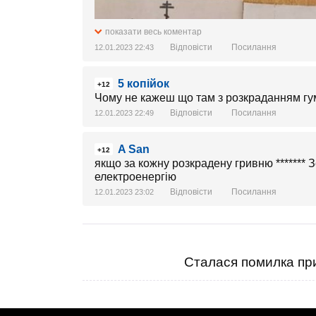
показати весь коментар
Відповісти
Посилання
12.01.2023 22:43
5 копійок
+12
Чому не кажеш що там з розкраданням гума
Відповісти
Посилання
12.01.2023 22:49
A San
+12
якщо за кожну розкрадену гривню ******* З
електроенергію
Відповісти
Посилання
12.01.2023 23:02
Сталася помилка при