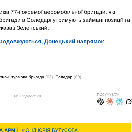
ків 77-ї окремої аеромобільної бригади, які
 бригади в Соледарі утримують займані позиції та
 сказав Зеленський.
продовжуються, Донецький напрямок
нтно-штурмова бригада
(63)
Соледар
(89)
ПІДСУМУВАТИ:
Мені подобається