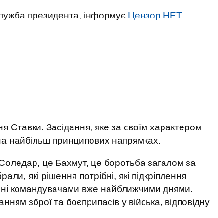
лужба президента, інформує
Цензор.НЕТ
.
ня Ставки. Засідання, яке за своїм характером
 на найбільш принципових напрямках.
Соледар, це Бахмут, це боротьба загалом за
ли, які рішення потрібні, які підкріплення
блені командувачами вже найближчими днями.
нням зброї та боєприпасів у війська, відповідну