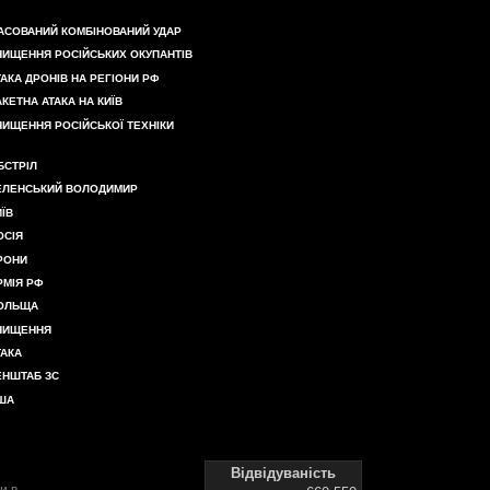
АСОВАНИЙ КОМБІНОВАНИЙ УДАР
НИЩЕННЯ РОСІЙСЬКИХ ОКУПАНТІВ
ТАКА ДРОНІВ НА РЕГІОНИ РФ
АКЕТНА АТАКА НА КИЇВ
НИЩЕННЯ РОСІЙСЬКОЇ ТЕХНІКИ
БСТРІЛ
ЕЛЕНСЬКИЙ ВОЛОДИМИР
ИЇВ
ОСІЯ
РОНИ
РМІЯ РФ
ОЛЬЩА
НИЩЕННЯ
ТАКА
ЕНШТАБ ЗС
ША
Відвідуваність