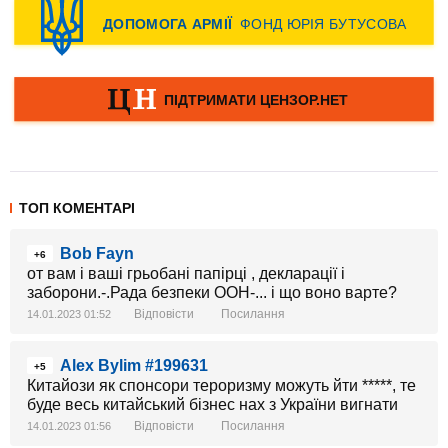
ТОП КОМЕНТАРІ
Bob Fayn
+6
от вам і ваші грьобані папірці , декларації і
заборони.-.Рада безпеки ООН-... і що воно варте?
Відповісти
Посилання
14.01.2023 01:52
Alex Bylim #199631
+5
Китайози як спонсори тероризму можуть йти *****, те
буде весь китайський бізнес нах з України вигнати
Відповісти
Посилання
14.01.2023 01:56