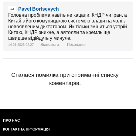
Pavel Bortsevych
+4
Головна проблема навіть не кацапи, КНДР чи Іран, а
Китай з його комуняцькою системою влади на чолі з
новоявленим диктатором. Як тільки зміниться устрій
Китаю, КНДР зникне, а аятолли та кремль ще
швидше відійдуть у минуле.
Відповісти
Посилання
14.01.2023 02:27
Сталася помилка при отриманні списку
коментарів.
ПРО НАС
КОНТАКТНА ІНФОРМАЦІЯ