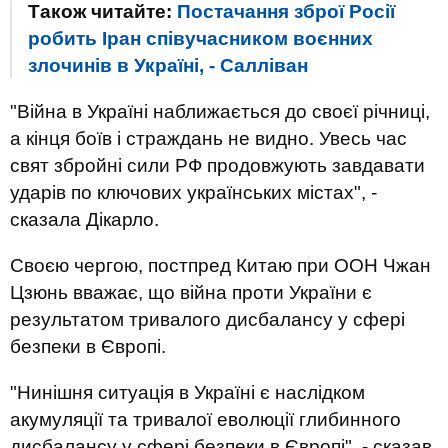
Також читайте:
Постачання зброї Росії
робить Іран співучасником воєнних
злочинів в Україні, - Салліван
"Війна в Україні наближається до своєї річниці,
а кінця боїв і страждань не видно. Увесь час
свят збройні сили РФ продовжують завдавати
ударів по ключових українських містах", -
сказала Дікарло.
Своєю чергою, постпред Китаю при ООН Чжан
Цзюнь вважає, що війна проти України є
результатом тривалого дисбалансу у сфері
безпеки в Європі.
"Нинішня ситуація в Україні є наслідком
акумуляції та тривалої еволюції глибинного
дисбалансу у сфері безпеки в Європі", - сказав