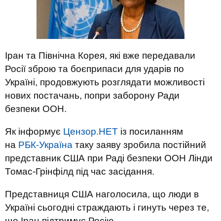
Іран та Північна Корея, які вже передавали
Росії зброю та боєприпаси для ударів по
Україні, продовжують розглядати можливості
нових постачань, попри заборону Ради
безпеки ООН.
Як інформує
Цензор.НЕТ
із посиланням
на
РБК-Україна
таку заяву зробила постійний
представник США при Раді безпеки ООН Лінди
Томас-Грінфілд під час засідання.
Представниця США наголосила, що люди в
Україні сьогодні страждають і гинуть через те,
що Іран підтримує Росію.