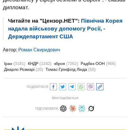
дипломат.
Читайте на "Цензор.НЕТ":
Північна Корея
надала військову допомогу Росії, -
Держдепартамент США
Автор:
Роман Свиридович
Іран
(3181)
КНДР
(1242)
зброя
(7262)
Радбез ООН
(966)
Дікарло Розмарі
(20)
Томас-Грінфілд Лінда
(50)
ПОДІЛИТИСЯ:
Мені подобається
ПІДСУМУВАТИ: