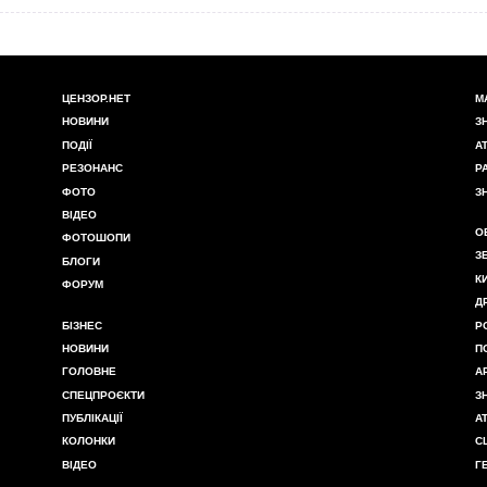
ЦЕНЗОР.НЕТ
М
НОВИНИ
З
ПОДІЇ
А
РЕЗОНАНС
Р
ФОТО
З
ВІДЕО
О
ФОТОШОПИ
З
БЛОГИ
К
ФОРУМ
Д
БІЗНЕС
Р
НОВИНИ
П
ГОЛОВНЕ
А
СПЕЦПРОЄКТИ
З
ПУБЛІКАЦІЇ
А
КОЛОНКИ
С
ВІДЕО
Г