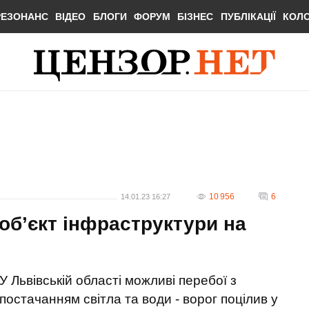
РЕЗОНАНС
ВІДЕО
БЛОГИ
ФОРУМ
БІЗНЕС
ПУБЛІКАЦІЇ
КОЛ
10 956
6
14.01.23 16:27
об’єкт інфраструктури на
У Львівській області можливі перебої з
постачанням світла та води - ворог поцілив у