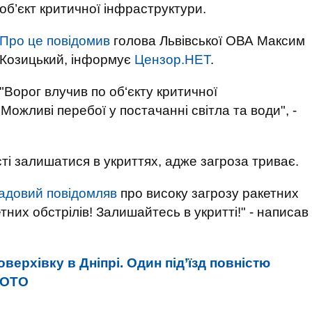
об’єкт критичної інфраструктури.
Про це повідомив
голова Львівської ОВА Максим
Козицький, інформує
Цензор.НЕТ
.
"Ворог влучив по об‘єкту критичної
 Можливі перебої у постачанні світла та води", -
ті залишатися в укриттях, адже загроза триває.
адовий повідомляв
про високу загрозу ракетних
етних обстрілів! Залишайтесь в укритті!" - написав
верхівку в Дніпрі. Один під’їзд повністю
ФОТО