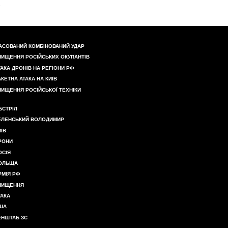
АСОВАНИЙ КОМБІНОВАНИЙ УДАР
НИЩЕННЯ РОСІЙСЬКИХ ОКУПАНТІВ
ТАКА ДРОНІВ НА РЕГІОНИ РФ
АКЕТНА АТАКА НА КИЇВ
НИЩЕННЯ РОСІЙСЬКОЇ ТЕХНІКИ
БСТРІЛ
ЕЛЕНСЬКИЙ ВОЛОДИМИР
ИЇВ
РОНИ
ОСІЯ
ОЛЬЩА
РМІЯ РФ
НИЩЕННЯ
ТАКА
ША
ЕНШТАБ ЗС