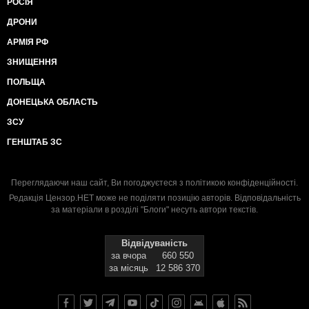
РОСІЯ
ДРОНИ
АРМІЯ РФ
ЗНИЩЕННЯ
ПОЛЬЩА
ДОНЕЦЬКА ОБЛАСТЬ
ЗСУ
ГЕНШТАБ ЗС
Переглядаючи наш сайт, Ви погоджуєтеся з
політикою конфіденційності
.
Редакція Цензор.НЕТ може не поділяти позицію авторів. Відповідальність
за матеріали в розділі "Блоги" несуть автори текстів.
Відвідуваність
за вчора
660 550
за місяць
12 586 370