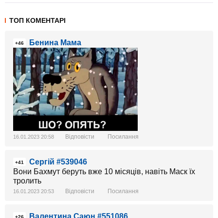
ТОП КОМЕНТАРІ
Бенина Мама
+46
Відповісти
Посилання
16.01.2023 20:58
Сергій #539046
+41
Вони Бахмут беруть вже 10 місяців, навіть Маск їх
тролить
Відповісти
Посилання
16.01.2023 20:53
Валентина Саюн #551086
+26