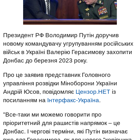
Президент РФ Володимир Путін доручив
новому командувачу угрупуванням російських
військ в Україні Валерію Герасимову захопити
Донбас до березня 2023 року.
Про це заявив представник Головного
управління розвідки Міноборони України
Андрій Юсов, повідомляє
Цензор.НЕТ
із
посиланням на
Інтерфакс-Україна
.
"Все-таки ми можемо говорити про
пріоритетний для рашистів напрямок – це
Донбас. І чергові терміни, які Путін визначає
вже для Герасимова, як для нового "керівника