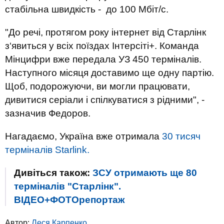
стабільна швидкість - до 100 Мбіт/с.
"До речі, протягом року інтернет від Старлінк
з‘явиться у всіх поїздах Інтерсіті+. Команда
Мінцифри вже передала УЗ 450 терміналів.
Наступного місяця доставимо ще одну партію.
Щоб, подорожуючи, ви могли працювати,
дивитися серіали і спілкуватися з рідними", -
зазначив Федоров.
Нагадаємо, Україна вже отримала
30 тисяч
терміналів Starlink.
Дивіться також:
ЗСУ отримають ще 80
терміналів "Старлінк".
ВІДЕО+ФОТОрепортаж
Автор:
Леся Карпенко