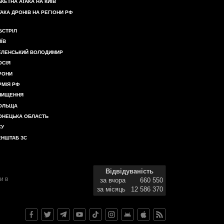
АКЕТНА АТАКА НА КИЇВ
ТАКА ДРОНІВ НА РЕГІОНИ РФ
БСТРІЛ
ИЇВ
ЕЛЕНСЬКИЙ ВОЛОДИМИР
ОСІЯ
РОНИ
РМІЯ РФ
НИЩЕННЯ
ОЛЬЩА
ОНЕЦЬКА ОБЛАСТЬ
СУ
ЕНШТАБ ЗС
Відвідуваність
и в
за вчора
660 550
за місяць
12 586 370