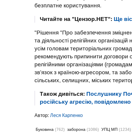
безплатне користування.
Читайте на "Цензор.НЕТ":
Ще ві
"Рішення "Про забезпечення зміцнен
та діяльності релігійних організацій
усім головам територіальних громад 
рекомендують припинити договори о
релігійними організаціями (громада
зв’язок з країною-агресором, та за
сільських, селищних, міських терито
Також дивіться:
Послушнику Поч
російську агресію, повідомлено
Автор:
Леся Карпенко
Буковина
(762)
заборона
(1086)
УПЦ МП
(1234)