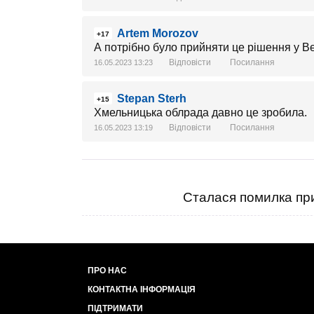
Artem Morozov
+17
А потрібно було прийняти це рішення у В
Відповісти
Посилання
16.05.2023 13:23
Stepan Sterh
+15
Хмельницька облрада давно це зробила.
Відповісти
Посилання
16.05.2023 13:19
Сталася помилка при
ПРО НАС
КОНТАКТНА ІНФОРМАЦІЯ
ПІДТРИМАТИ