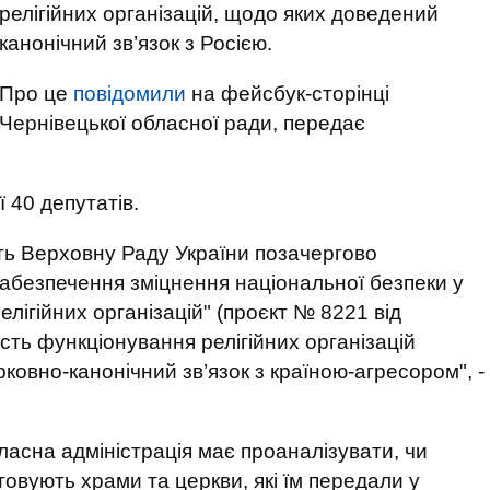
релігійних організацій, щодо яких доведений
канонічний зв’язок з Росією.
Про це
повідомили
на фейсбук-сторінці
Чернівецької обласної ради, передає
 40 депутатів.
ть Верховну Раду України позачергово
забезпечення зміцнення національної безпеки у
релігійних організацій" (проєкт № 8221 від
ість функціонування релігійних організацій
рковно-канонічний зв’язок з країною-агресором", -
бласна адміністрація має проаналізувати, чи
стовують храми та церкви, які їм передали у