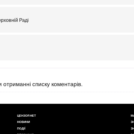
ерховній Раді
 отриманні списку коментарів.
ЦЕНЗОР.НЕТ
М
НОВИНИ
З
ПОДІЇ
З