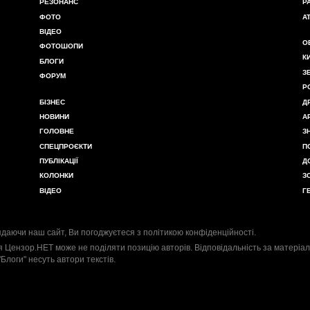
РЕЗОНАНС
Р
ФОТО
А
ВІДЕО
О
ФОТОШОПИ
К
БЛОГИ
З
ФОРУМ
Р
БІЗНЕС
Д
НОВИНИ
А
ГОЛОВНЕ
З
СПЕЦПРОЄКТИ
П
ПУБЛІКАЦІЇ
Д
КОЛОНКИ
З
ВІДЕО
Г
даючи наш сайт, Ви погоджуєтеся з
політикою конфіденційності
.
я Цензор.НЕТ може не поділяти позицію авторів. Відповідальність за матеріал
"Блоги" несуть автори текстів.